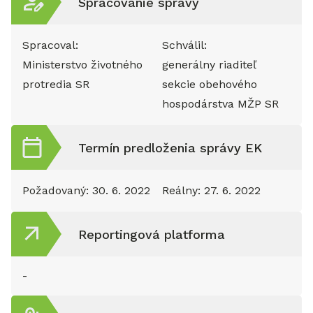
Spracovanie správy
Spracoval:
Schválil:
Ministerstvo životného
generálny riaditeľ
protredia SR
sekcie obehového
hospodárstva MŽP SR
Termín predloženia správy EK
Požadovaný:
30. 6. 2022
Reálny:
27. 6. 2022
Reportingová platforma
-