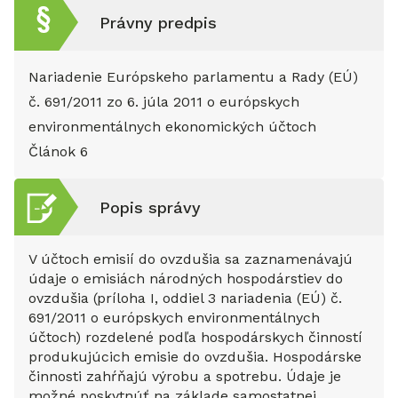
Právny predpis
Nariadenie Európskeho parlamentu a Rady (EÚ)
č. 691/2011 zo 6. júla 2011 o európskych
environmentálnych ekonomických účtoch
Článok
6
Popis správy
V účtoch emisií do ovzdušia sa zaznamenávajú
údaje o emisiách národných hospodárstiev do
ovzdušia (príloha I, oddiel 3 nariadenia (EÚ) č.
691/2011 o európskych environmentálnych
účtoch) rozdelené podľa hospodárskych činností
produkujúcich emisie do ovzdušia. Hospodárske
činnosti zahŕňajú výrobu a spotrebu. Údaje je
možné poskytnúť na základe samostatnej