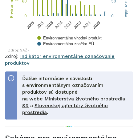
60
50
0
0
2005
2011
2013
2015
2017
2019
2021
2023
Environmentálne vhodný produkt
Environmentálna značka EÚ
Zdroj: SAŽP
End of interactive chart.
Zdroj:
Indikátor environmentálne označovanie
produktov
Ďalšie informácie v súvislosti
s environmentálnym označovaním
produktov sú dostupné
na webe
Ministerstva životného prostredia
SR
a
Slovenskej agentúry životného
prostredia
.