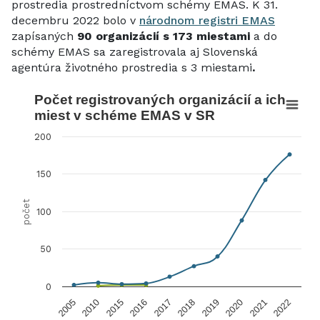
prostredia prostredníctvom schémy EMAS. K 31.
decembru 2022 bolo v
národnom registri EMAS
zapísaných
90 organizácií s 173 miestami
a do
schémy EMAS sa zaregistrovala aj Slovenská
agentúra životného prostredia s 3 miestami
.
Počet registrovaných organizácií a i
Počet registrovaných organizácií a ich
miest v schéme EMAS v SR
Line chart with 2 lines.
View as data table, Počet registrovaných organizácií 
200
The chart has 1 X axis displaying categories.
The chart has 1 Y axis displaying počet. Data ranges fro
150
počet
100
50
0
2005
2010
2015
2016
2017
2018
2019
2020
2021
2022