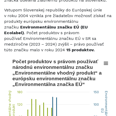
značka udelená žiadnemu produktu na Slovensku.
Vstupom Slovenskej republiky do Európskej únie
v roku 2004 vznikla pre žiadateľov možnosť získať na
produkty európsku environmentálnu
značku
Environmentálnu značku EÚ (EU
Ecolabel)
.
Počet produktov s právom
používať Environmentálnu značku EÚ v SR sa
medziročne (2023 – 2024) zvýšil – právo používať
túto značku malo v roku 2024
15 produktov.
Počet produktov s právom používať 
Počet produktov s právom používať
národnú environmentálnu značku
Bar chart with 2 data series.
„Environmentálne vhodný produkt“ a
európsku environmentálnu značku
The chart has 1 X axis displaying categories.
„Environmentálna značka EÚ“
The chart has 2 Y axes displaying Environmentálne vh
180
150
Environmentálne vhodný
Environmentálna značka
120
100
produkt
EÚ