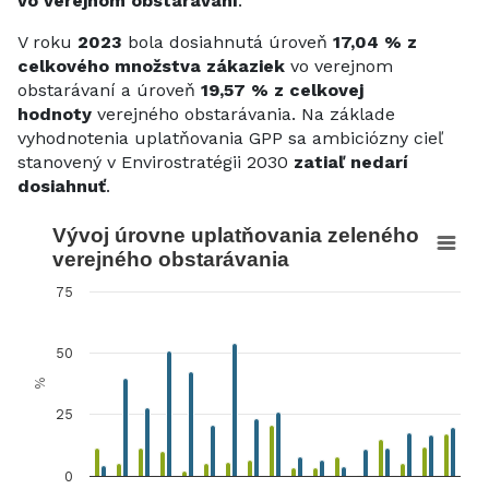
vo verejnom obstarávaní
.
V roku
2023
bola dosiahnutá úroveň
17,04 % z
celkového množstva zákaziek
vo verejnom
obstarávaní a úroveň
19,57 % z celkovej
hodnoty
verejného obstarávania. Na základe
vyhodnotenia uplatňovania GPP sa ambiciózny cieľ
stanovený v Envirostratégii 2030
zatiaľ nedarí
dosiahnuť
.
Vývoj úrovne uplatňovania zeleného v
Vývoj úrovne uplatňovania zeleného
verejného obstarávania
Bar chart with 2 data series.
Poznámka: Indikátor 1: % GPP z celkového verejného ob
75
View as data table, Vývoj úrovne uplatňovania zelenéh
The chart has 1 X axis displaying categories.
50
The chart has 1 Y axis displaying %. Data ranges from 0.3
%
25
0