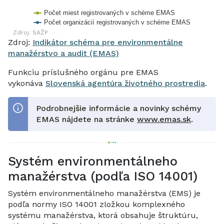
Počet miest registrovaných v schéme EMAS
Počet organizácií registrovaných v schéme EMAS
Zdroj: SAŽP
End of interactive chart.
Zdroj:
Indikátor schéma pre environmentálne
manažérstvo a audit (EMAS)
Funkciu príslušného orgánu pre EMAS
vykonáva
Slovenská agentúra životného prostredia
.
Podrobnejšie informácie a novinky schémy
EMAS nájdete na stránke
www.emas.sk
.
Systém environmentálneho
manažérstva (podľa ISO 14001)
Systém environmentálneho manažérstva (EMS) je
podľa normy ISO 14001 zložkou komplexného
systému manažérstva, ktorá obsahuje štruktúru,