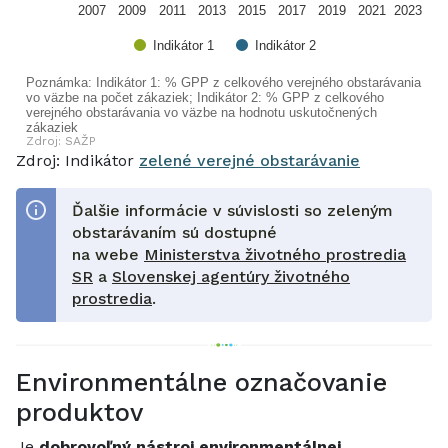
2007
2009
2011
2013
2015
2017
2019
2021
2023
Indikátor 1
Indikátor 2
Poznámka: Indikátor 1: % GPP z celkového verejného obstarávania
vo väzbe na počet zákaziek; Indikátor 2: % GPP z celkového
verejného obstarávania vo väzbe na hodnotu uskutočnených
zákaziek
Zdroj: SAŽP
End of interactive chart.
Zdroj: Indikátor
zelené verejné obstarávanie
Ďalšie informácie v súvislosti so zeleným
obstarávaním sú dostupné
na webe
Ministerstva životného prostredia
SR
a
Slovenskej agentúry životného
prostredia
.
Environmentálne označovanie
produktov
Je
dobrovoľný nástroj environmentálnej