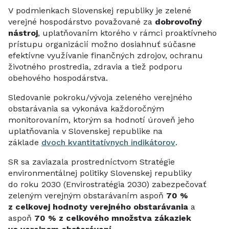
V podmienkach Slovenskej republiky je zelené
verejné hospodárstvo považované za
dobrovoľný
nástroj
, uplatňovaním ktorého v rámci proaktívneho
prístupu organizácií možno dosiahnuť súčasne
efektívne využívanie finančných zdrojov, ochranu
životného prostredia, zdravia a tiež podporu
obehového hospodárstva.
Sledovanie pokroku/vývoja zeleného verejného
obstarávania sa vykonáva každoročným
monitorovaním, ktorým sa hodnotí úroveň jeho
uplatňovania v Slovenskej republike na
základe
dvoch kvantitatívnych indikátorov
.
SR sa zaviazala prostredníctvom Stratégie
environmentálnej politiky Slovenskej republiky
do roku 2030 (Envirostratégia 2030) zabezpečovať
zeleným verejným obstarávaním aspoň
70 %
z celkovej hodnoty verejného obstarávania
a
aspoň
70 % z celkového množstva zákaziek