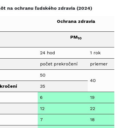
nôt na ochranu ľudského zdravia (2024)
Ochrana zdravia
PM
10
24 hod
1 rok
počet prekročení
priemer
50
40
kročení
35
6
19
12
22
7
18