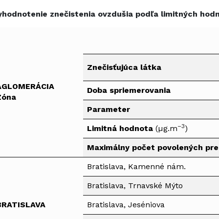
yhodnotenie znečistenia ovzdušia podľa limitných hod
Znečisťujúca látka
AGLOMERÁCIA
Doba spriemerovania
Zóna
Parameter
–3
Limitná hodnota
(µg.m
)
Maximálny počet povolených pre
Bratislava, Kamenné nám.
Bratislava, Trnavské Mýto
BRATISLAVA
Bratislava, Jeséniova