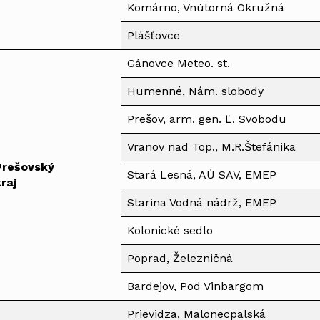
Komárno, Vnútorná Okružná
Plášťovce
Gánovce Meteo. st.
Humenné, Nám. slobody
Prešov, arm. gen. Ľ. Svobodu
Vranov nad Top., M.R.Štefánika
Prešovský
Stará Lesná, AÚ SAV, EMEP
raj
Starina Vodná nádrž, EMEP
Kolonické sedlo
Poprad, Železničná
Bardejov, Pod Vinbargom
Prievidza, Malonecpalská