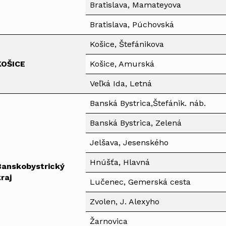
Bratislava, Mamateyova
Bratislava, Púchovská
Košice, Štefánikova
KOŠICE
Košice, Amurská
Veľká Ida, Letná
Banská Bystrica,Štefánik. náb.
Banská Bystrica, Zelená
Jelšava, Jesenského
Hnúšťa, Hlavná
Banskobys­trický
raj
Lučenec, Gemerská cesta
Zvolen, J. Alexyho
Žarnovica