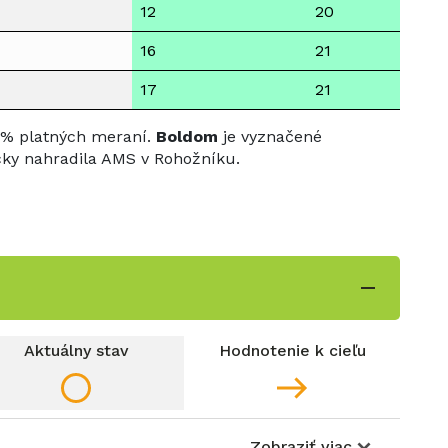
12
20
16
21
17
21
 % platných meraní.
Boldom
je vyznačené
cky nahradila AMS v Rohožníku.
Aktuálny stav
Hodnotenie k cieľu
Zobraziť viac