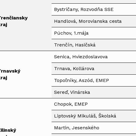
Bystričany, Rozvodňa SSE
Trenčiansky
Handlová, Morovianska cesta
raj
Púchov, 1.mája
Trenčín, Hasičská
Senica, Hviezdoslavova
Trnava, Kollárova
Trnavský
raj
Topoľníky, Aszód, EMEP
Sereď, Vinárska
Chopok, EMEP
Liptovský Mikuláš, Školská
Martin, Jesenského
ilinský