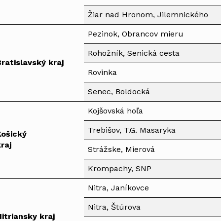
Žiar nad Hronom, Jilemnického
Pezinok, Obrancov mieru
Rohožník, Senická cesta
Bratislavský kraj
Rovinka
Senec, Boldocká
Kojšovská hoľa
Trebišov, T.G. Masaryka
Košický
raj
Strážske, Mierová
Krompachy, SNP
Nitra, Janíkovce
Nitra, Štúrova
itriansky kraj