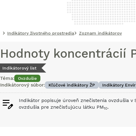
Indikátory životného prostredia
Zoznam indikátorov
Hodnoty koncentrácií 
Indikátorový list
Téma:
Ovzdušie
Indikátorový súbor:
Kľúčové indikátory ŽP
Indikátory Envi
Indikátor popisuje úroveň znečistenia ovzdušia v 
ovzdušia pre znečisťujúcu látku PM
.
10