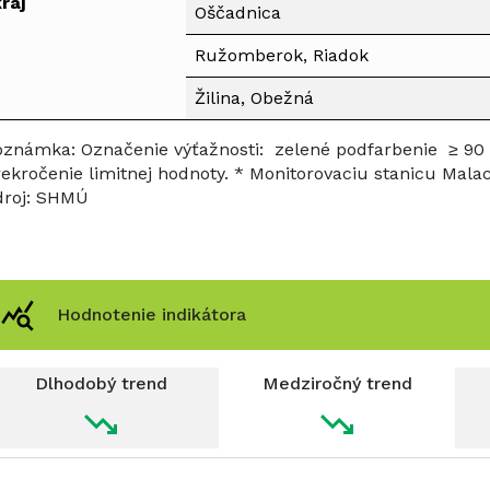
raj
Oščadnica
Ružomberok, Riadok
Žilina, Obežná
oznámka: Označenie výťažnosti:
zelené podfarbenie
≥ 90
ekročenie limitnej hodnoty. * Monitorovaciu stanicu Mala
droj: SHMÚ
Hodnotenie indikátora
Dlhodobý trend
Medziročný trend