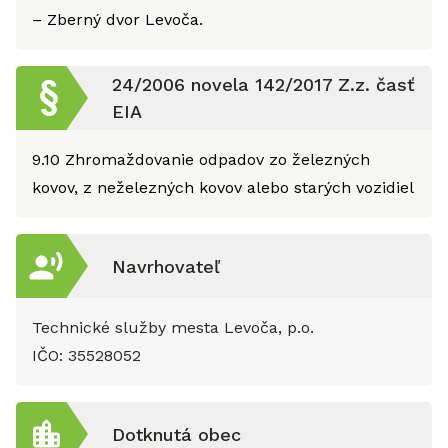
– Zberný dvor Levoča.
24/2006 novela 142/2017 Z.z. časť
EIA
9.10
Zhromaždovanie odpadov zo železných
kovov, z neželezných kovov alebo starých vozidiel
Navrhovateľ
Technické služby mesta Levoča, p.o.
IČO:
35528052
Dotknutá obec