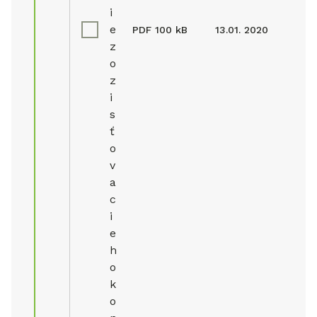
i
e
PDF
100 kB
13.01. 2020
z
o
z
i
s
ť
o
v
a
c
i
e
h
o
k
o