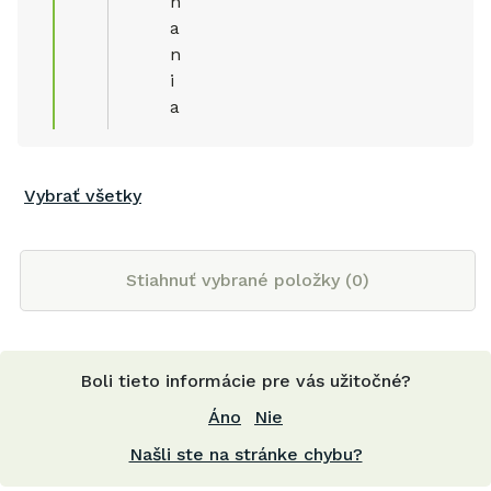
n
a
n
i
a
Vybrať všetky
Stiahnuť vybrané položky (
0
)
Boli tieto informácie pre vás užitočné?
Áno
Nie
Našli ste na stránke chybu?