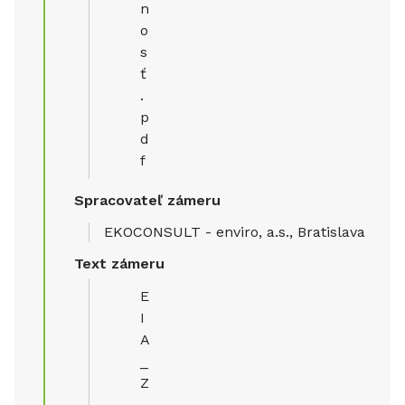
n
o
s
ť
.
p
d
f
Spracovateľ zámeru
EKOCONSULT - enviro, a.s., Bratislava
Text zámeru
E
I
A
_
Z
_