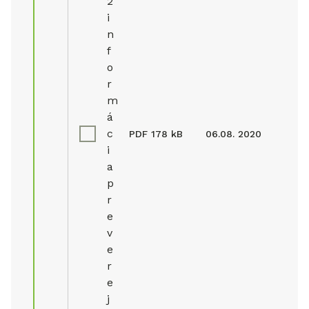
2
i
n
f
o
r
m
á
c
PDF
178 kB
06.08. 2020
i
a
p
r
e
v
e
r
e
j