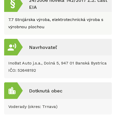
24/2006 novela 142/2017 Z.z. časť
EIA
7.7
Strojárska výroba, elektrotechnická výroba s
výrobnou plochou
Navrhovateľ
InoBat Auto j.s.a., Dolná 5, 947 01 Banská Bystrica
IČO:
52648192
Dotknutá obec
Voderady (okres: Trnava)