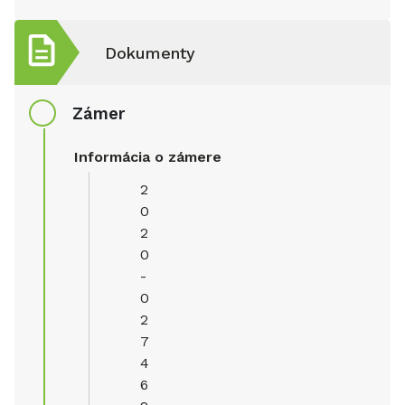
Dokumenty
Zámer
Informácia o zámere
2
0
2
0
-
0
2
7
4
6