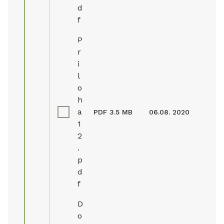
d
f
P
r
i
l
o
h
a
PDF
3.5 MB
06.08. 2020
1
2
.
p
d
f
D
o