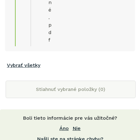
n
é
.
p
d
f
Vybrať všetky
Stiahnuť vybrané položky (
0
)
Boli tieto informácie pre vás užitočné?
Áno
Nie
Našli ste na stránke chybu?