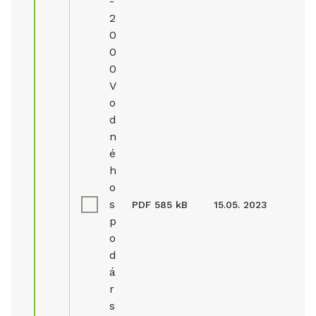
-
2
0
0
0
V
o
d
n
é
h
o
s
PDF
585 kB
15.05. 2023
p
o
d
á
r
s