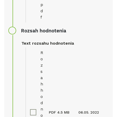
p
d
f
Rozsah hodnotenia
Text rozsahu hodnotenia
R
o
z
s
a
h
h
o
d
n
PDF
4.5 MB
06.05. 2022
o