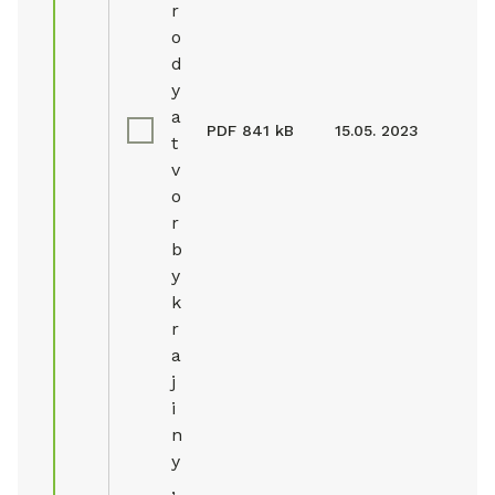
r
o
d
y
a
PDF
841 kB
15.05. 2023
t
v
o
r
b
y
k
r
a
j
i
n
y
,