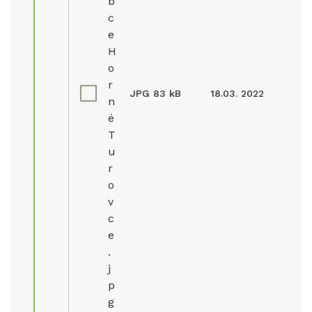
b
c
e
H
o
r
JPG
83 kB
18.03. 2022
n
é
T
u
r
o
v
c
e
.
j
p
g