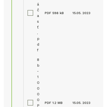
á
č
PDF
598 kB
15.05. 2023
a
s
ť
.
p
d
f
8
b
-
1
0
0
0
0
PDF
1.2 MB
15.05. 2023
P