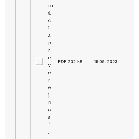
m
á
c
i
a
p
r
e
PDF
202 kB
15.05. 2023
v
e
r
e
j
n
o
s
ť
.