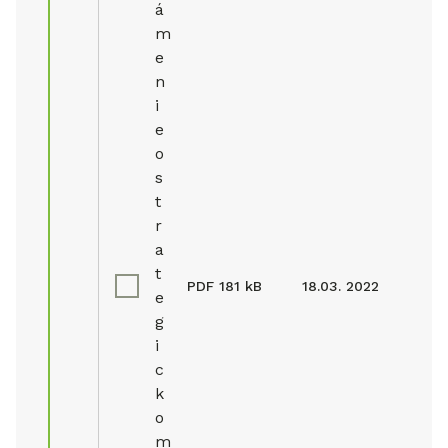
á
m
e
n
i
e
o
s
t
r
a
t
PDF
181 kB
18.03. 2022
e
g
i
c
k
o
m