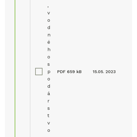
,
v
o
d
n
é
h
o
s
p
PDF
659 kB
15.05. 2023
o
d
á
r
s
t
v
o