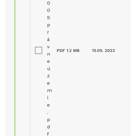
0
0
S
p
r
á
v
PDF
1.2 MB
15.05. 2023
n
e
ú
z
e
m
i
e
.
p
d
f