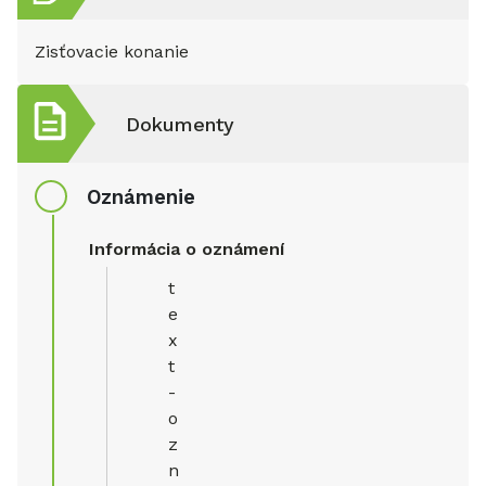
Zisťovacie konanie
Dokumenty
Oznámenie
Informácia o oznámení
t
e
x
t
-
o
z
n