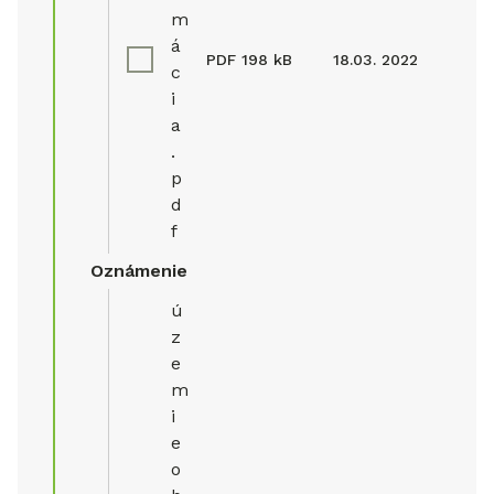
m
á
PDF
198 kB
18.03. 2022
c
i
a
.
p
d
f
Oznámenie
ú
z
e
m
i
e
o