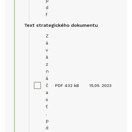
p
d
f
Text strategického dokumentu
Z
á
v
ä
z
n
á
č
PDF
432 kB
15.05. 2023
a
s
ť
.
p
d