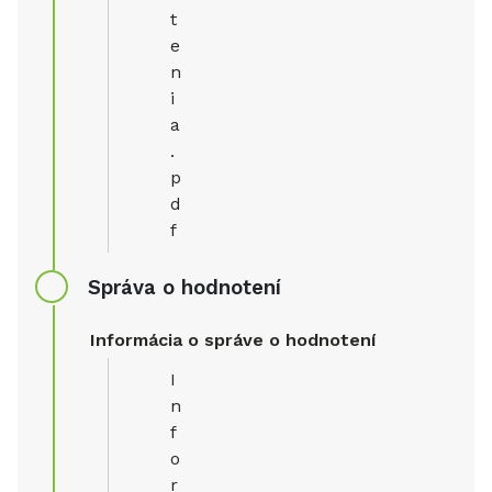
t
e
n
i
a
.
p
d
f
Správa o hodnotení
Informácia o správe o hodnotení
I
n
f
o
r