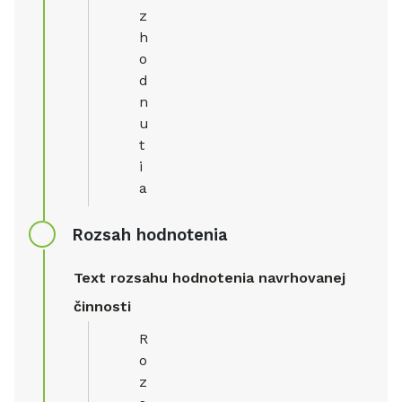
z
h
o
d
n
u
t
i
a
Rozsah hodnotenia
Text rozsahu hodnotenia navrhovanej
činnosti
R
o
z