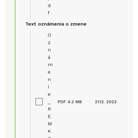
d
f
Text oznámenia o zmene
O
z
n
á
m
e
n
i
e
_
PDF
4.2 MB
21.12. 2023
R
E
M
K