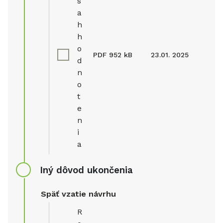
s
a
h
h
o
PDF
952 kB
23.01. 2025
d
n
o
t
e
n
i
a
Iný dôvod ukončenia
Späť vzatie návrhu
R