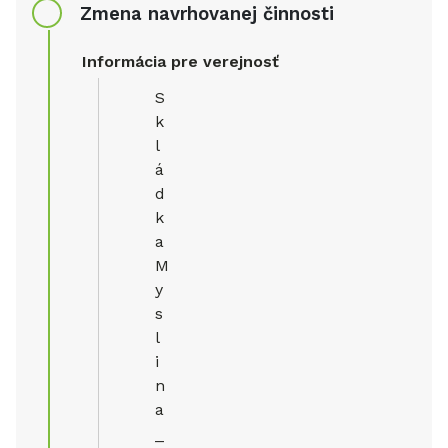
Zmena navrhovanej činnosti
Informácia pre verejnosť
S
k
l
á
d
k
a
M
y
s
l
i
n
a
_