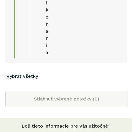
í
k
o
n
a
n
i
a
Vybrať všetky
Stiahnuť vybrané položky (
0
)
Boli tieto informácie pre vás užitočné?