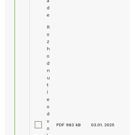
a
d
e
R
o
z
h
o
d
n
u
t
i
e
o
d
v
PDF
983 kB
03.01. 2025
o