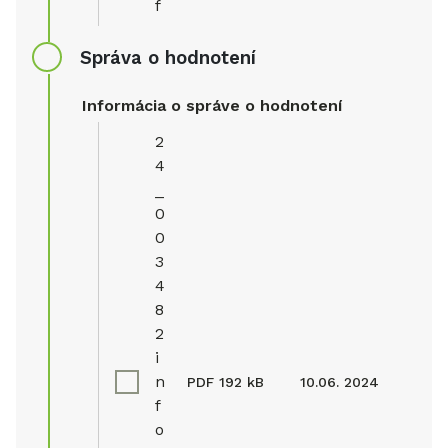
f
Správa o hodnotení
Informácia o správe o hodnotení
2
4
_
0
0
3
4
8
2
i
n
PDF
192 kB
10.06. 2024
f
o