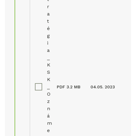
r
a
t
é
g
i
a
_
K
S
K
_
PDF
3.2 MB
04.05. 2023
O
z
n
á
m
e