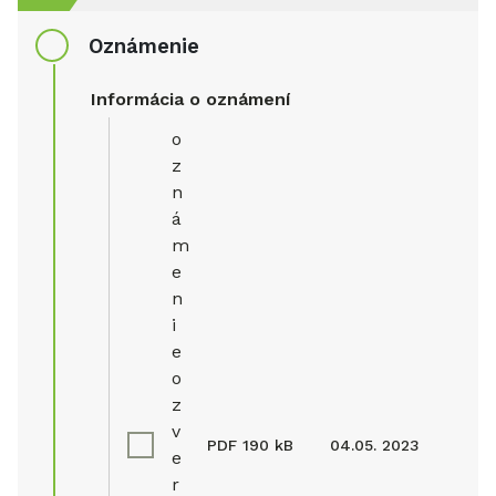
Oznámenie
Informácia o oznámení
o
z
n
á
m
e
n
i
e
o
z
v
PDF
190 kB
04.05. 2023
e
r