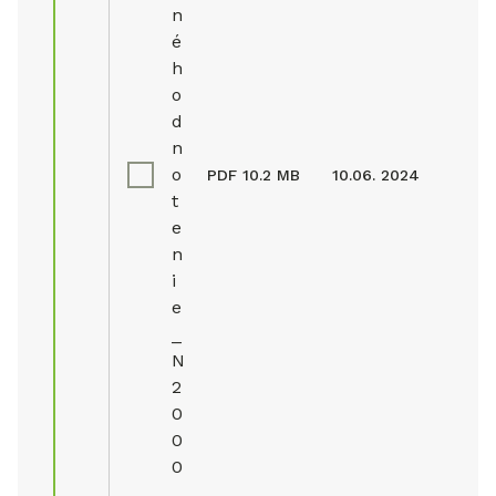
n
é
h
o
d
n
o
PDF
10.2 MB
10.06. 2024
t
e
n
i
e
_
N
2
0
0
0
.