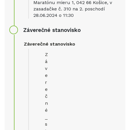
Maratónu mieru 1, 042 66 Košice, v
zasadačke č. 310 na 2. poschodí
28.06.2024 o 11:30
Záverečné stanovisko
Záverečné stanovisko
Z
á
v
e
r
e
č
n
é
_
s