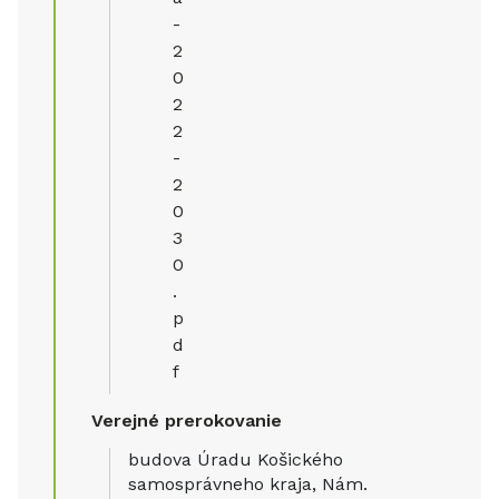
-
2
0
2
2
-
2
0
3
0
.
p
d
f
Verejné prerokovanie
budova Úradu Košického
samosprávneho kraja, Nám.