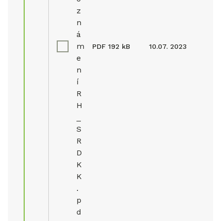
z
n
á
m
PDF
192 kB
10.07. 2023
e
n
í
R
H
_
S
R
D
K
K
.
p
d