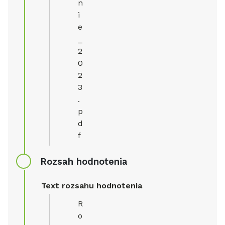
n
i
e
_
2
0
2
3
.
p
d
f
Rozsah hodnotenia
Text rozsahu hodnotenia
R
o