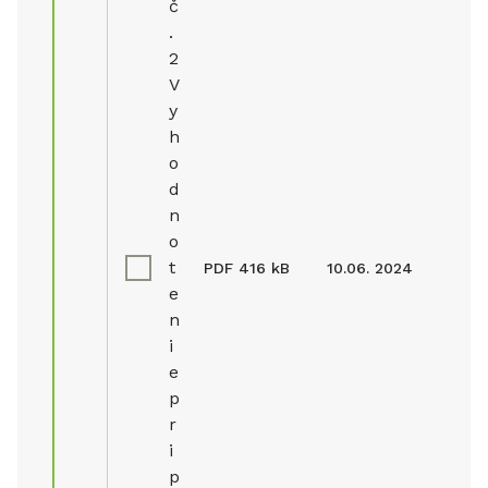
č
.
2
V
y
h
o
d
n
o
t
PDF
416 kB
10.06. 2024
e
n
i
e
p
r
i
p