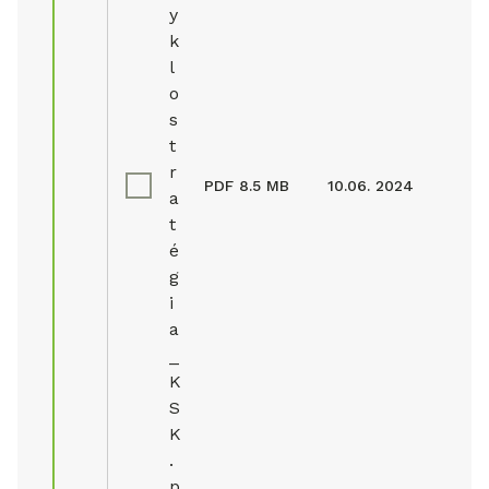
y
k
l
o
s
t
r
PDF
8.5 MB
10.06. 2024
a
t
é
g
i
a
_
K
S
K
.
p