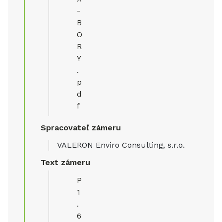
-
B
O
R
Y
.
p
d
f
Spracovateľ zámeru
VALERON Enviro Consulting, s.r.o.
Text zámeru
P
1
.
6