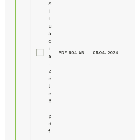
S
i
t
u
á
c
i
PDF
604 kB
05.04. 2024
a
-
Z
e
l
e
ň
.
p
d
f