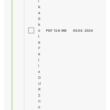
i
k
a
S
k
o
PDF
12.6 MB
05.04. 2024
l
a
F
e
l
i
x
D
U
R
2
n
o