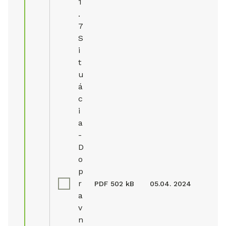
1
.
7
S
i
t
u
á
c
i
a
-
D
o
p
r
PDF
502 kB
05.04. 2024
a
v
n