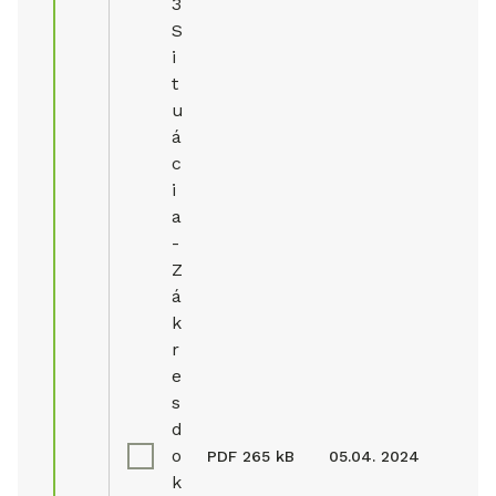
3
S
i
t
u
á
c
i
a
-
Z
á
k
r
e
s
d
o
PDF
265 kB
05.04. 2024
k