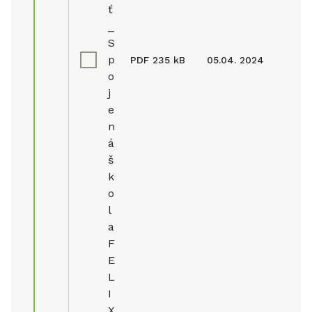
ť
_
S
p
PDF
235 kB
05.04. 2024
o
j
e
n
á
š
k
o
l
a
F
E
L
I
X