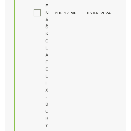
E
N
PDF
1.7 MB
05.04. 2024
Á
Š
K
O
L
A
F
E
L
I
X
-
B
O
R
Y