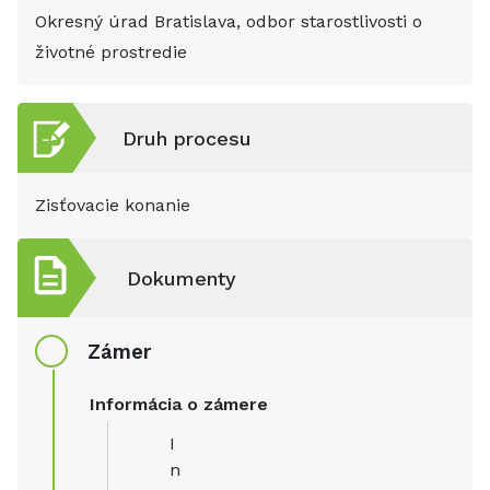
Okresný úrad Bratislava, odbor starostlivosti o
životné prostredie
Druh procesu
Zisťovacie konanie
Dokumenty
Zámer
Informácia o zámere
I
n