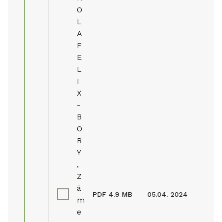
O
L
A
F
E
L
I
X
-
B
O
R
Y
,
Z
á
PDF
4.9 MB
05.04. 2024
m
e