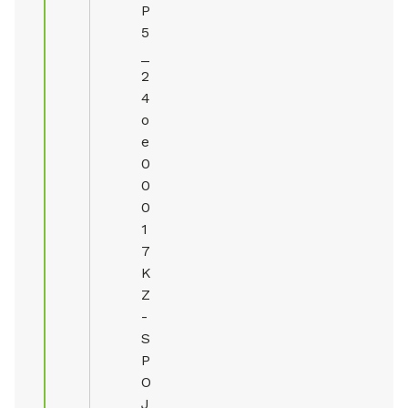
P
5
_
2
4
o
e
0
0
0
1
7
K
Z
-
S
P
O
J