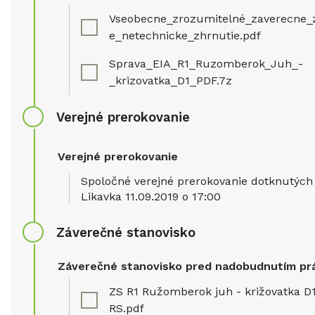
Vseobecne_zrozumitelné_zaverecne_
e_netechnicke_zhrnutie.pdf
Sprava_EIA_R1_Ruzomberok_Juh_-
_krizovatka_D1_PDF.7z
Verejné prerokovanie
Verejné prerokovanie
Spoločné verejné prerokovanie dotknutých
Likavka 11.09.2019 o 17:00
Záverečné stanovisko
Záverečné stanovisko pred nadobudnutím pr
ZS R1 Ružomberok juh - križovatka D1
RS.pdf