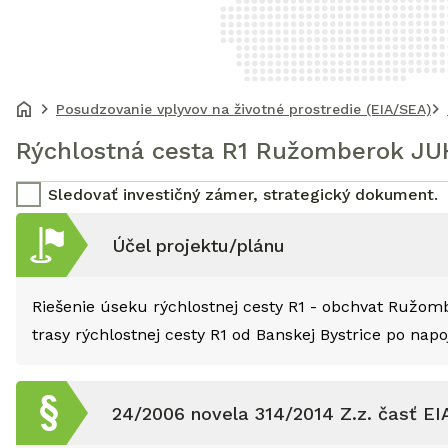
Posudzovanie vplyvov na životné prostredie (EIA/SEA)
Rýchlostná cesta R1 Ružomberok JUH
Sledovať investičný zámer, strategický dokument.
Účel projektu/plánu
Riešenie úseku rýchlostnej cesty R1 - obchvat Ružom
trasy rýchlostnej cesty R1 od Banskej Bystrice po napo
24/2006 novela 314/2014 Z.z. časť EI