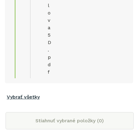
l
o
v
a
5
D
.
p
d
f
Vybrať všetky
Stiahnuť vybrané položky (
0
)