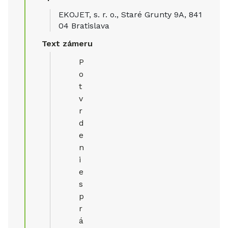
EKOJET, s. r. o., Staré Grunty 9A, 841
04 Bratislava
Text zámeru
P
o
t
v
r
d
e
n
i
e
s
p
r
á