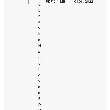
PDF
2.4 MB
01.08. 2022
ú
b
r
a
v
k
a
H
a
n
u
l
o
v
a
a
B
D