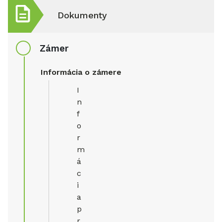
Dokumenty
Zámer
Informácia o zámere
I
n
f
o
r
m
á
c
i
a
p
r