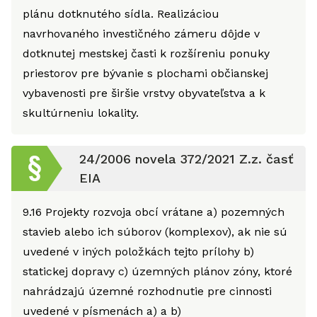
plánu dotknutého sídla. Realizáciou
navrhovaného investičného zámeru dôjde v
dotknutej mestskej časti k rozšíreniu ponuky
priestorov pre bývanie s plochami občianskej
vybavenosti pre širšie vrstvy obyvateľstva a k
skultúrneniu lokality.
24/2006 novela 372/2021 Z.z. časť
EIA
9.16
Projekty rozvoja obcí vrátane a) pozemných
stavieb alebo ich súborov (komplexov), ak nie sú
uvedené v iných položkách tejto prílohy b)
statickej dopravy c) územných plánov zóny, ktoré
nahrádzajú územné rozhodnutie pre cinnosti
uvedené v písmenách a) a b)