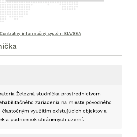
Centrálny informačný systém EIA/SEA
nička
natória Železná studnička prostredníctvom
ehabilitačného zariadenia na mieste pôvodného
s čiastočným využitím existujúcich objektov a
viek a podmienok chránených území.