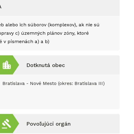
A
eb alebo ich súborov (komplexov), ak nie sú
dopravy c) územných plánov zóny, ktoré
 v písmenách a) a b)
Dotknutá obec
Bratislava - Nové Mesto (okres: Bratislava III)
Povoľujúci orgán