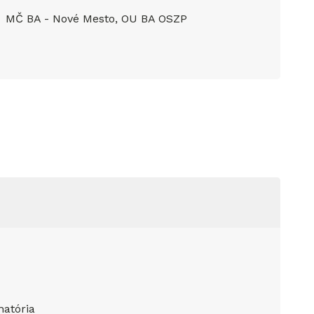
MČ BA - Nové Mesto, OU BA OSZP
natória