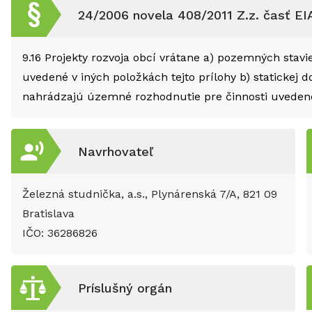
24/2006 novela 408/2011 Z.z. časť EI
9.16
Projekty rozvoja obcí vrátane a) pozemných stavi
uvedené v iných položkách tejto prílohy b) statickej 
nahrádzajú územné rozhodnutie pre činnosti uvedené
Navrhovateľ
Železná studnička, a.s., Plynárenská 7/A, 821 09
Bratislava
IČO:
36286826
Príslušný orgán