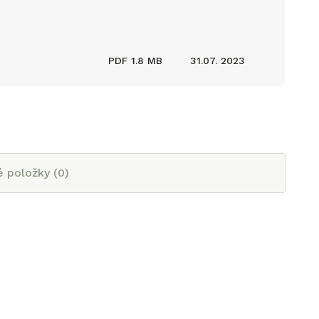
PDF
1.8 MB
31.07. 2023
é položky (
0
)