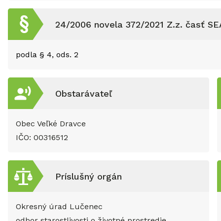
24/2006 novela 372/2021 Z.z. časť SE
podla § 4, ods. 2
Obstarávateľ
Obec Veľké Dravce
IČO:
00316512
Príslušný orgán
Okresný úrad Lučenec
odbor starostlivosti o životné prostredie,