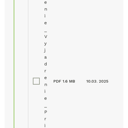
e
n
i
e
_
V
y
j
a
d
r
e
PDF
1.6 MB
10.03. 2025
n
i
e
_
P
r
i