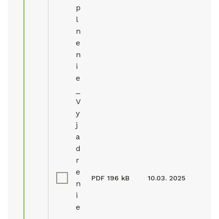
p
l
n
e
n
i
e
_
V
y
j
a
d
r
e
PDF
196 kB
10.03. 2025
n
i
e
_