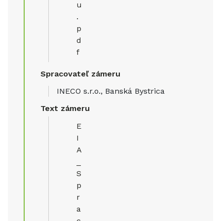
u
.
p
d
f
Spracovateľ zámeru
INECO s.r.o., Banská Bystrica
Text zámeru
E
I
A
_
S
p
r
a
c