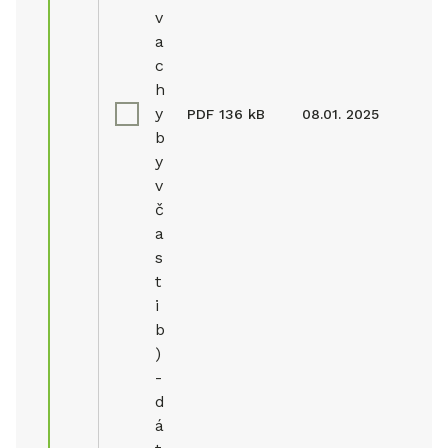
v
a
c
h
y
PDF
136 kB
08.01. 2025
b
y
v
č
a
s
t
i
b
)
-
d
á