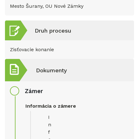
Mesto Šurany, OU Nové Zámky
Druh procesu
Zisťovacie konanie
Dokumenty
Zámer
Informácia o zámere
I
n
f