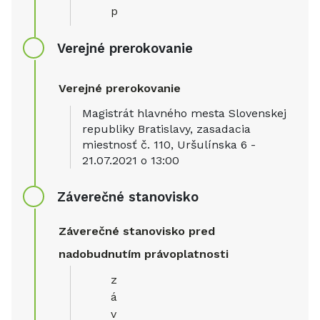
p
Verejné prerokovanie
Verejné prerokovanie
Magistrát hlavného mesta Slovenskej
republiky Bratislavy, zasadacia
miestnosť č. 110, Uršulínska 6 -
21.07.2021 o 13:00
Záverečné stanovisko
Záverečné stanovisko pred
nadobudnutím právoplatnosti
z
á
v