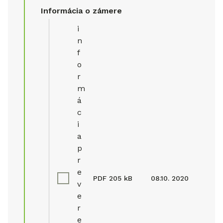
Informácia o zámere
i
n
f
o
r
m
á
c
i
a
p
r
e
PDF
205 kB
08.10. 2020
v
e
r
e