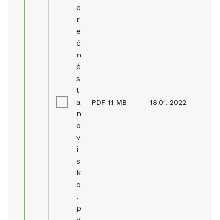
e
r
e
č
n
é
s
t
a
PDF
1.1 MB
18.01. 2022
n
o
v
i
s
k
o
.
p
d