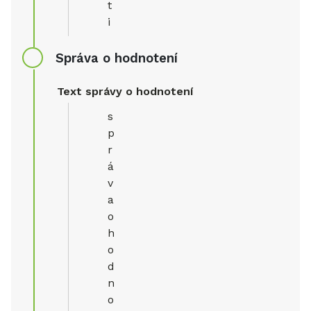
t
i
Správa o hodnotení
Text správy o hodnotení
s
p
r
á
v
a
o
h
o
d
n
o