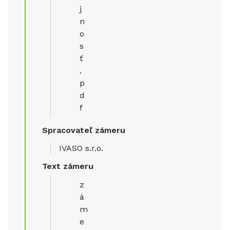
j
n
o
s
ť
.
p
d
f
Spracovateľ zámeru
IVASO s.r.o.
Text zámeru
z
á
m
e