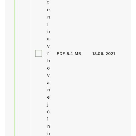
t
e
n
í
n
a
v
r
PDF
8.4 MB
18.06. 2021
h
o
v
a
n
e
j
č
i
n
n