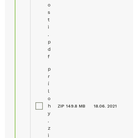
o
s
t
i
.
p
d
f
p
r
í
l
o
h
ZIP
149.8 MB
18.06. 2021
y
.
z
i