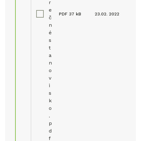
r
e
PDF
37 kB
23.02. 2022
č
n
é
s
t
a
n
o
v
i
s
k
o
.
p
d
f