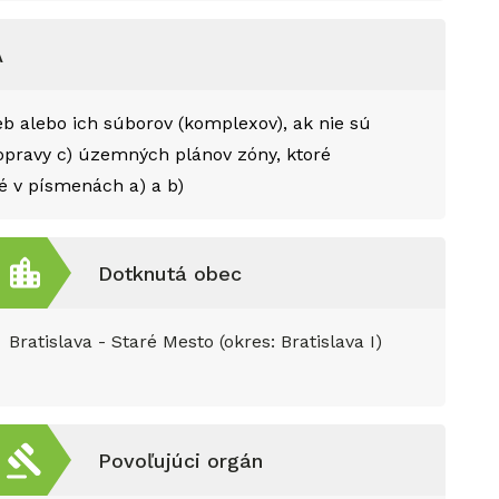
A
eb alebo ich súborov (komplexov), ak nie sú
dopravy c) územných plánov zóny, ktoré
 v písmenách a) a b)
Dotknutá obec
Bratislava - Staré Mesto (okres: Bratislava I)
Povoľujúci orgán