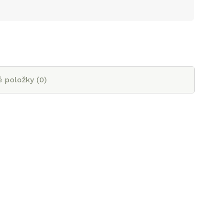
é položky (
0
)