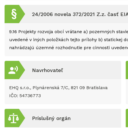
24/2006 novela 372/2021 Z.z. časť EI
9.16
Projekty rozvoja obcí vrátane a) pozemných stavi
uvedené v iných položkách tejto prílohy b) statickej 
nahrádzajú územné rozhodnutie pre cinnosti uvedené
Navrhovateľ
EHQ s.r.o., Plynárenská 7/C, 821 09 Bratislava
IČO:
54736773
Príslušný orgán