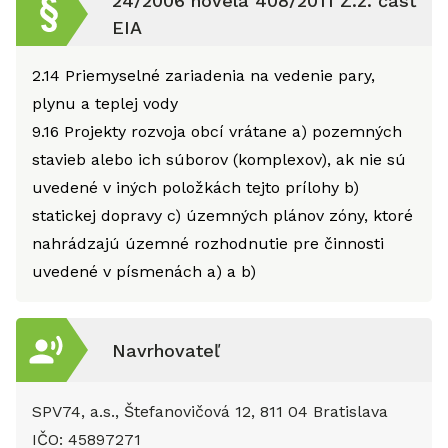
24/2006 novela 408/2011 Z.z. časť
EIA
2.14
Priemyselné zariadenia na vedenie pary,
plynu a teplej vody
9.16
Projekty rozvoja obcí vrátane a) pozemných
stavieb alebo ich súborov (komplexov), ak nie sú
uvedené v iných položkách tejto prílohy b)
statickej dopravy c) územných plánov zóny, ktoré
nahrádzajú územné rozhodnutie pre činnosti
uvedené v písmenách a) a b)
Navrhovateľ
SPV74, a.s., Štefanovičová 12, 811 04 Bratislava
IČO:
45897271