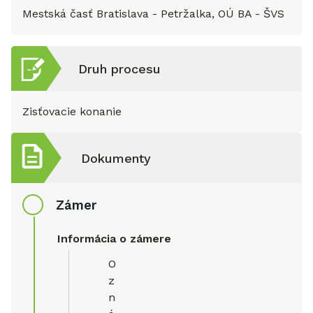
Mestská časť Bratislava - Petržalka, OÚ BA - ŠVS
Druh procesu
Zisťovacie konanie
Dokumenty
Zámer
Informácia o zámere
O
z
n