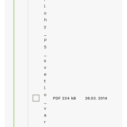
l
o
h
y
_
P
5
_
s
v
e
t
l
o
PDF
234 kB
26.03. 2014
_
v
a
r