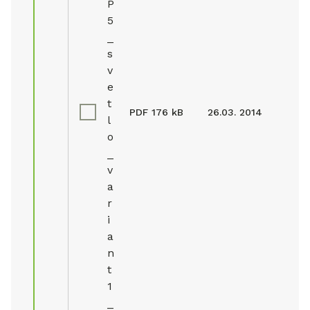
P
5
_
s
v
e
t
PDF
176 kB
26.03. 2014
l
o
_
v
a
r
i
a
n
t
1
_