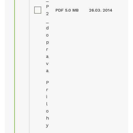
P
PDF
5.0 MB
26.03. 2014
2
_
d
o
p
r
a
v
a
P
r
i
l
o
h
y
_