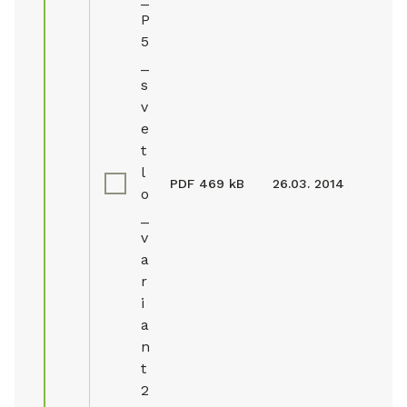
P
5
_
s
v
e
t
l
PDF
469 kB
26.03. 2014
o
_
v
a
r
i
a
n
t
2