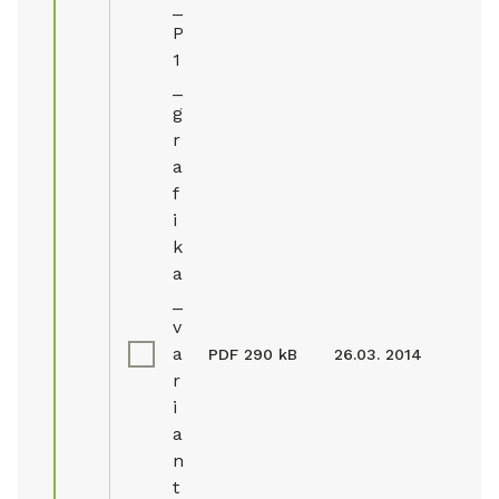
_
P
1
_
g
r
a
f
i
k
a
_
v
a
PDF
290 kB
26.03. 2014
r
i
a
n
t