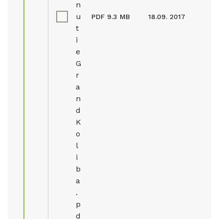
n
u
PDF
9.3 MB
18.09. 2017
t
i
e
G
r
a
n
d
K
o
l
i
b
a
.
p
d