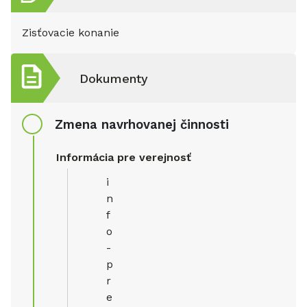
Zisťovacie konanie
Dokumenty
Zmena navrhovanej činnosti
Informácia pre verejnosť
i
n
f
o
-
p
r
e