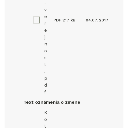
-
v
e
PDF
217 kB
04.07. 2017
r
e
j
n
o
s
t
.
p
d
f
Text oznámenia o zmene
K
o
l