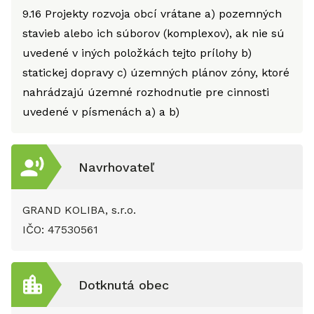
9.16
Projekty rozvoja obcí vrátane a) pozemných
stavieb alebo ich súborov (komplexov), ak nie sú
uvedené v iných položkách tejto prílohy b)
statickej dopravy c) územných plánov zóny, ktoré
nahrádzajú územné rozhodnutie pre cinnosti
uvedené v písmenách a) a b)
Navrhovateľ
GRAND KOLIBA, s.r.o.
IČO:
47530561
Dotknutá obec