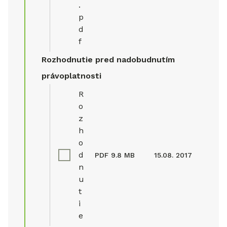
.
p
d
f
Rozhodnutie pred nadobudnutím
právoplatnosti
R
o
z
h
o
d
PDF
9.8 MB
15.08. 2017
n
u
t
i
e