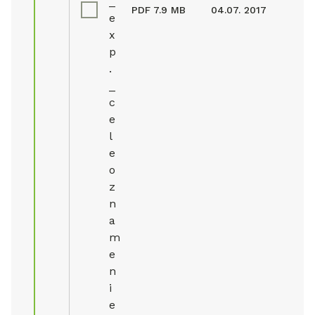
_
PDF
7.9 MB
04.07. 2017
e
x
p
.
_
c
e
l
e
o
z
n
a
m
e
n
i
e