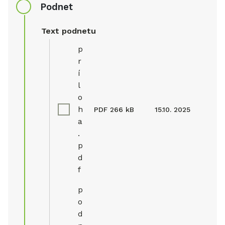
Podnet
Text podnetu
p
r
í
l
o
h
PDF
266 kB
15.10. 2025
a
.
p
d
f
p
o
d