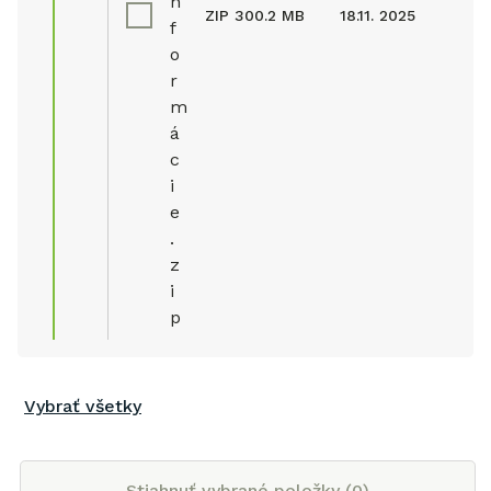
n
ZIP
300.2 MB
18.11. 2025
f
o
r
m
á
c
i
e
.
z
i
p
Vybrať všetky
Stiahnuť vybrané položky (
0
)