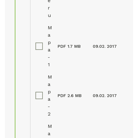
e
r
u
M
a
p
PDF
1.7 MB
09.02. 2017
a
-
1
M
a
p
PDF
2.6 MB
09.02. 2017
a
-
2
M
a