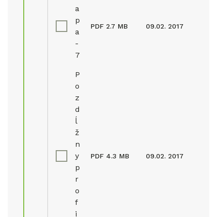
a
p
PDF
2.7 MB
09.02. 2017
a
-
7
P
o
z
d
ĺ
ž
n
y
PDF
4.3 MB
09.02. 2017
p
r
o
f
i