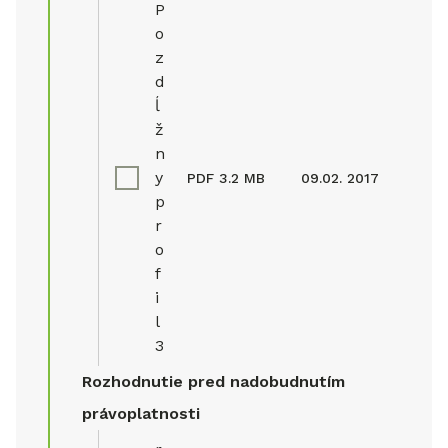
P
o
z
d
ĺ
ž
n
y
PDF
3.2 MB
09.02. 2017
p
r
o
f
i
l
3
Rozhodnutie pred nadobudnutím
právoplatnosti