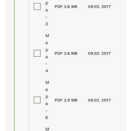
p
PDF
2.6 MB
09.02. 2017
a
-
3
M
a
p
PDF
2.6 MB
09.02. 2017
a
-
4
M
a
p
PDF
2.9 MB
09.02. 2017
a
-
6
M