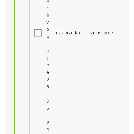
p
r
á
v
o
PDF
470 kB
26.05. 2017
p
l
a
t
n
é
2
6
.
0
5
.
2
0