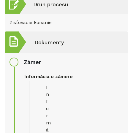
Druh procesu
Zisťovacie konanie
Dokumenty
Zámer
Informácia o zámere
I
n
f
o
r
m
á