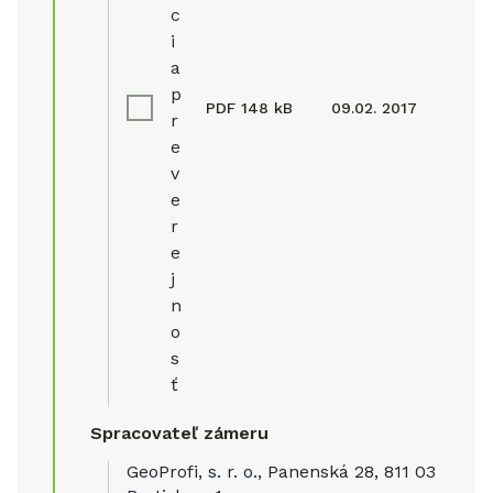
c
i
a
p
PDF
148 kB
09.02. 2017
r
e
v
e
r
e
j
n
o
s
ť
Spracovateľ zámeru
GeoProfi, s. r. o., Panenská 28, 811 03