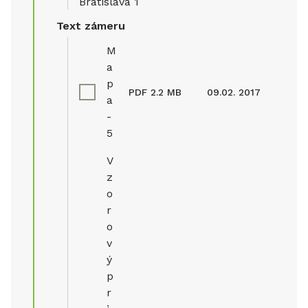
Bratislava 1
Text zámeru
M
a
p
PDF
2.2 MB
09.02. 2017
a
-
5
V
z
o
r
o
v
ý
p
r