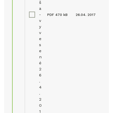
š
a
-
PDF
470 kB
26.04. 2017
v
y
v
e
s
e
n
é
2
6
.
4
.
2
0
1