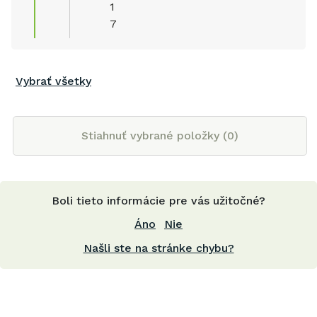
1
7
Vybrať všetky
Stiahnuť vybrané položky (
0
)
Boli tieto informácie pre vás užitočné?
Áno
Nie
Našli ste na stránke chybu?