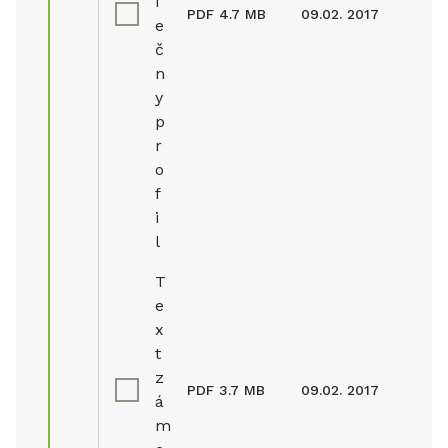
i
PDF
4.7 MB
09.02. 2017
e
č
n
y
p
r
o
f
i
l
T
e
x
t
z
PDF
3.7 MB
09.02. 2017
á
m