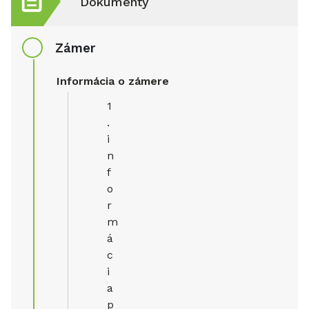
Dokumenty
Zámer
Informácia o zámere
1
.
i
n
f
o
r
m
á
c
i
a
p