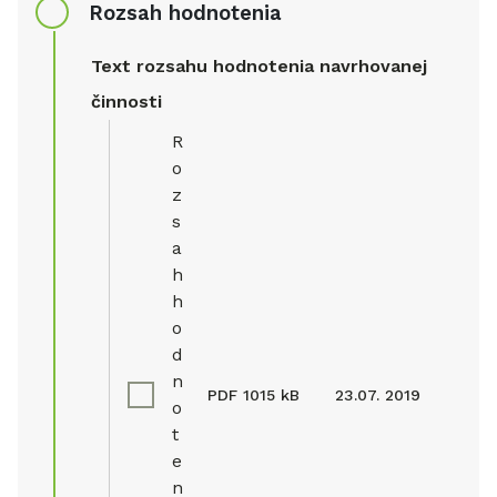
Rozsah hodnotenia
Text rozsahu hodnotenia navrhovanej
činnosti
R
o
z
s
a
h
h
o
d
n
PDF
1015 kB
23.07. 2019
o
t
e
n