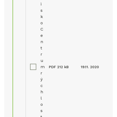
i
s
k
o
C
e
n
t
r
u
m
PDF
212 kB
19.11. 2020
r
ý
c
h
l
o
s
t