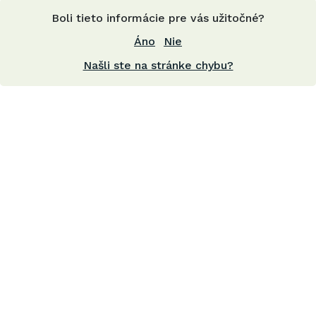
Boli tieto informácie pre vás užitočné?
Áno
Nie
Našli ste na stránke chybu?