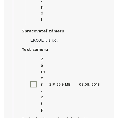
.
p
d
f
Spracovateľ zámeru
EKOJET, s.r.o.
Text zámeru
Z
á
m
e
r
ZIP
25.9 MB
03.08. 2018
.
z
i
p