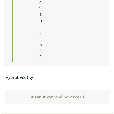
o
v
a
n
i
a
.
p
d
f
Vybrať všetky
Stiahnuť vybrané položky (
0
)