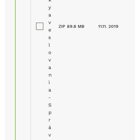
y
a
v
ZIP
89.8 MB
11.11. 2019
e
s
l
o
v
a
n
i
a
-
S
p
r
á
v