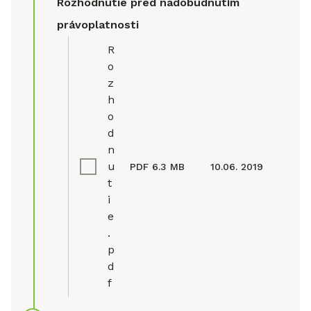
Rozhodnutie pred nadobudnutím
právoplatnosti
R
o
z
h
o
d
n
u
PDF
6.3 MB
10.06. 2019
t
i
e
.
p
d
f