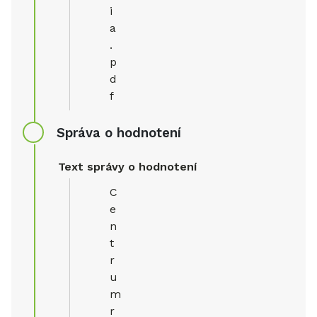
i
a
.
p
d
f
Správa o hodnotení
Text správy o hodnotení
C
e
n
t
r
u
m
r