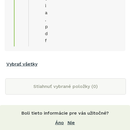
i
a
.
p
d
f
Vybrať všetky
Stiahnuť vybrané položky (
0
)
Boli tieto informácie pre vás užitočné?
Áno
Nie