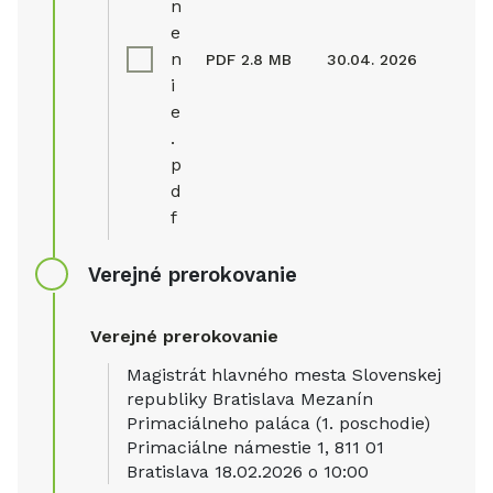
n
e
n
PDF
2.8 MB
30.04. 2026
i
e
.
p
d
f
Verejné prerokovanie
Verejné prerokovanie
Magistrát hlavného mesta Slovenskej
republiky Bratislava Mezanín
Primaciálneho paláca (1. poschodie)
Primaciálne námestie 1, 811 01
Bratislava 18.02.2026 o 10:00