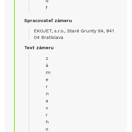
d
f
Spracovateľ zámeru
EKOJET, s.r.o., Staré Grunty 9A, 841
04 Bratislava
Text zámeru
z
á
m
e
r
n
a
v
r
h
o