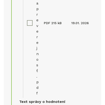
a
p
r
e
PDF
215 kB
19.01. 2026
v
e
r
e
j
n
o
s
ť
.
p
d
f
Text správy o hodnotení