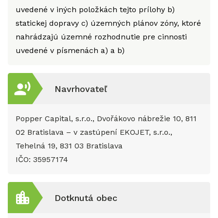
uvedené v iných položkách tejto prílohy b)
statickej dopravy c) územných plánov zóny, ktoré
nahrádzajú územné rozhodnutie pre cinnosti
uvedené v písmenách a) a b)
Navrhovateľ
Popper Capital, s.r.o., Dvořákovo nábrežie 10, 811
02 Bratislava – v zastúpení EKOJET, s.r.o.,
Tehelná 19, 831 03 Bratislava
IČO:
35957174
Dotknutá obec