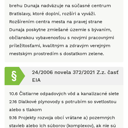
brehu Dunaja nadväzuje na súčasné centrum
Bratislavy, ktoré doplní, rozšíri a vyváži.
Rozšírením centra mesta na pravej strane
Dunaja poskytne zmiešané územie s bývaním,
občianskou vybavenosťou s novými pracovnými
príležitosťami, kvalitným a zdravým verejným
mestským prostredím s dostatkom zelene.
24/2006 novela 372/2021 Z.z. časť
EIA
10.6
Čistiarne odpadových vôd a kanalizacné siete
2.16
Dialkové plynovody s potrubím so svetlostou
alebo s tlakom
9.16
Projekty rozvoja obcí vrátane a) pozemných
stavieb alebo ich súborov (komplexov), ak nie sú