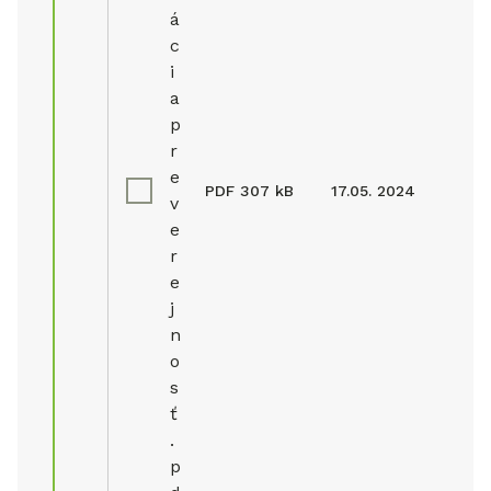
á
c
i
a
p
r
e
PDF
307 kB
17.05. 2024
v
e
r
e
j
n
o
s
ť
.
p