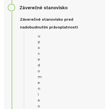
Záverečné stanovisko
Záverečné stanovisko pred
nadobudnutím právoplatnosti
u
p
o
v
e
d
o
m
e
n
i
e
o