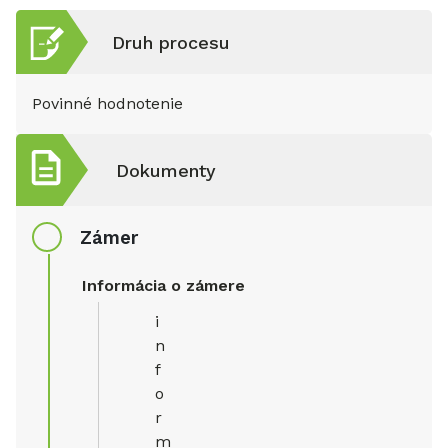
Druh procesu
Povinné hodnotenie
Dokumenty
Zámer
Informácia o zámere
i
n
f
o
r
m