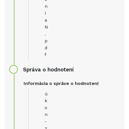
n
i
a
N
.
p
d
f
Správa o hodnotení
Informácia o správe o hodnotení
ú
k
o
n
-
z