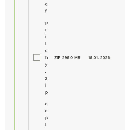
d
f
p
r
í
l
o
h
ZIP
295.0 MB
19.01. 2026
y
.
z
i
p
d
o
p
l