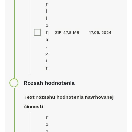
r
í
l
o
h
ZIP
47.9 MB
17.05. 2024
a
.
z
i
p
Rozsah hodnotenia
Text rozsahu hodnotenia navrhovanej
činnosti
r
o
z