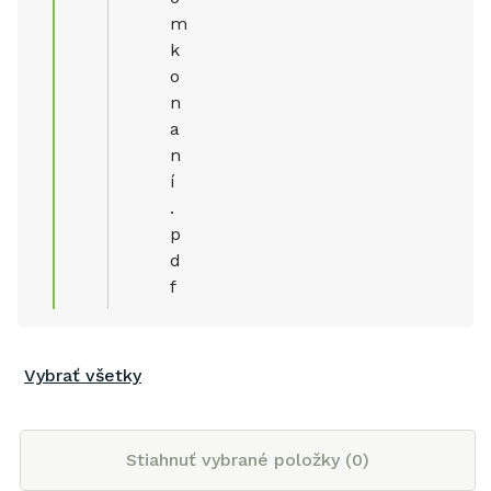
m
k
o
n
a
n
í
.
p
d
f
Vybrať všetky
Stiahnuť vybrané položky (
0
)