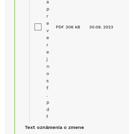
a
p
r
e
PDF
306 kB
30.08. 2023
v
e
r
e
j
n
o
s
ť
.
p
d
f
Text oznámenia o zmene