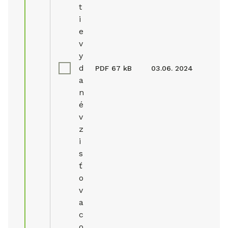
t
i
e
v
y
d
PDF
67 kB
03.06. 2024
a
n
é
v
z
i
s
ť
o
v
a
c
o