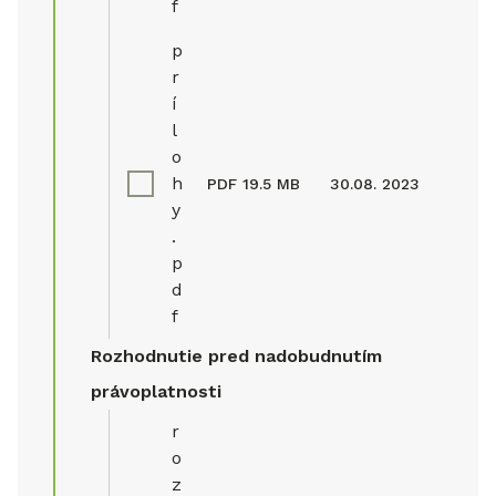
f
p
r
í
l
o
h
PDF
19.5 MB
30.08. 2023
y
.
p
d
f
Rozhodnutie pred nadobudnutím
právoplatnosti
r
o
z