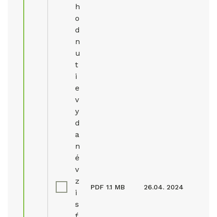
h
o
d
n
u
t
i
e
v
y
d
a
n
é
v
z
PDF
1.1 MB
26.04. 2024
i
s
ť