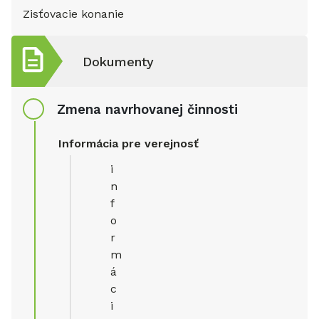
Zisťovacie konanie
Dokumenty
Zmena navrhovanej činnosti
Informácia pre verejnosť
i
n
f
o
r
m
á
c
i