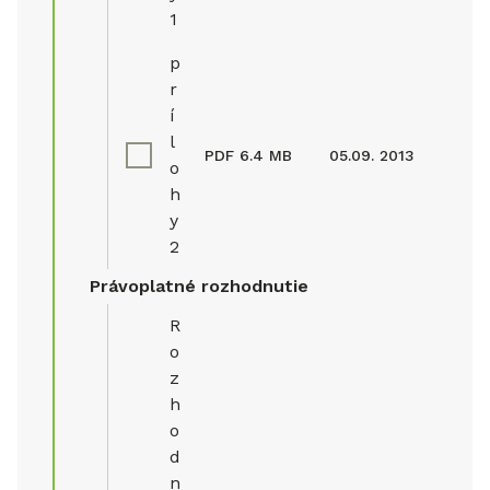
1
p
r
í
l
PDF
6.4 MB
05.09. 2013
o
h
y
2
Právoplatné rozhodnutie
R
o
z
h
o
d
n