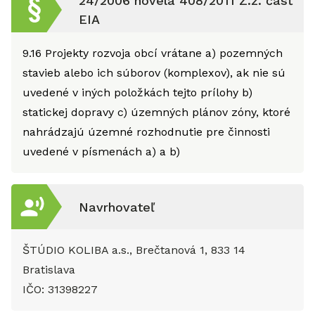
24/2006 novela 408/2011 Z.z. časť
EIA
9.16
Projekty rozvoja obcí vrátane a) pozemných
stavieb alebo ich súborov (komplexov), ak nie sú
uvedené v iných položkách tejto prílohy b)
statickej dopravy c) územných plánov zóny, ktoré
nahrádzajú územné rozhodnutie pre činnosti
uvedené v písmenách a) a b)
Navrhovateľ
ŠTÚDIO KOLIBA a.s., Brečtanová 1, 833 14
Bratislava
IČO:
31398227