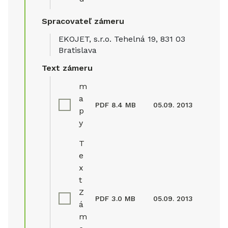
Spracovateľ zámeru
EKOJET, s.r.o. Tehelná 19, 831 03
Bratislava
Text zámeru
m
a
PDF
8.4 MB
05.09. 2013
p
y
T
e
x
t
Z
PDF
3.0 MB
05.09. 2013
á
m