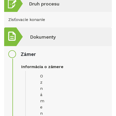
Druh procesu
Zisťovacie konanie
Dokumenty
Zámer
Informácia o zámere
O
z
n
á
m
e
n