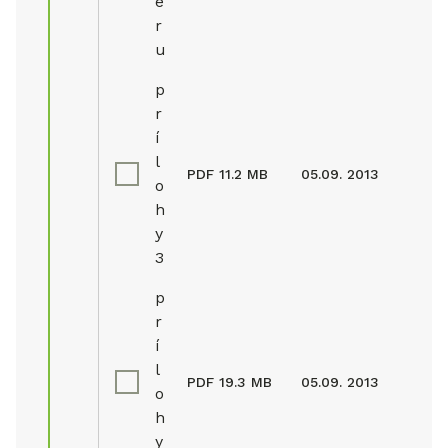
e
r
u
p
r
í
l
PDF
11.2 MB
05.09. 2013
o
h
y
3
p
r
í
l
PDF
19.3 MB
05.09. 2013
o
h
y