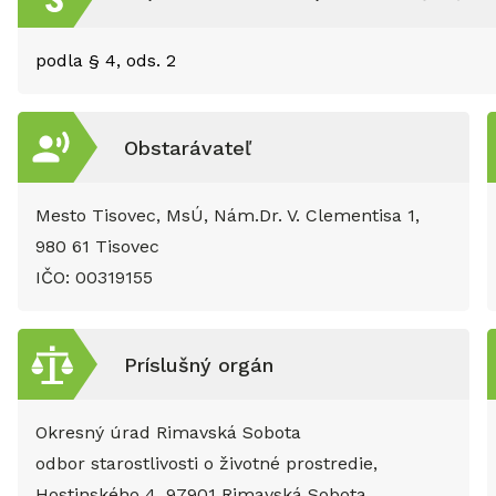
podla § 4, ods. 2
Obstarávateľ
Mesto Tisovec, MsÚ, Nám.Dr. V. Clementisa 1,
980 61 Tisovec
IČO:
00319155
Príslušný orgán
Okresný úrad Rimavská Sobota
odbor starostlivosti o životné prostredie,
Hostinského 4, 97901 Rimavská Sobota