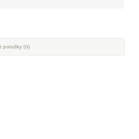
é položky (
0
)