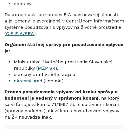
dopravy.
Dokumentácia pre proces EIA navrhovanej činnosti
a jej zmeny je zverejnená v Centrálnom informačnom
systéme posudzovania vplyvov na životné prostredie
(
CIS EIA/SEA
).
Orgánom štátnej správy pre posudzovanie vplyvov
je:
Ministerstvo životného prostredia Slovenskej
republiky (
MŽP SR
),
okresný úrad v sídle kraja a
okresný úrad
(kontakt).
Proces posudzovania vplyvov od kroku správy o
hodnotení je vedený v správnom konaní,
na ktorý
sa vzťahuje zákon č. 71/1967 Zb. o správnom konaní
(správny poriadok), ak zákon o posudzovaní vplyvov
na ŽP neuvádza inak.