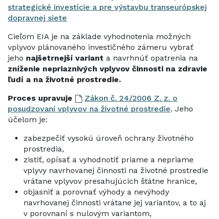
strategické investície a pre výstavbu transeurópskej
dopravnej siete
Cieľom EIA je na základe vyhodnotenia možných
vplyvov plánovaného investičného zámeru vybrať
jeho
najšetrnejší variant
a navrhnúť opatrenia na
zníženie nepriaznivých vplyvov činnosti na zdravie
ľudí a na životné prostredie.
Proces upravuje
Zákon č. 24/2006 Z. z. o
posudzovaní vplyvov na životné prostredie
.
Jeho
účelom je:
zabezpečiť vysokú úroveň ochrany životného
prostredia,
zistiť, opísať a vyhodnotiť priame a nepriame
vplyvy navrhovanej činnosti na životné prostredie
vrátane vplyvov presahujúcich štátne hranice,
objasniť a porovnať výhody a nevýhody
navrhovanej činnosti vrátane jej variantov, a to aj
v porovnaní s nulovým variantom,