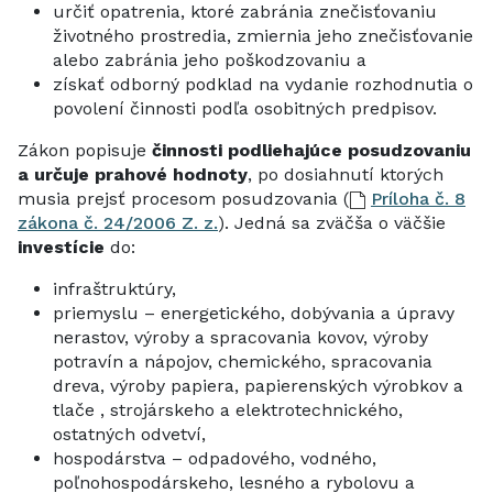
určiť opatrenia, ktoré zabránia znečisťovaniu
životného prostredia, zmiernia jeho znečisťovanie
alebo zabránia jeho poškodzovaniu a
získať odborný podklad na vydanie rozhodnutia o
povolení činnosti podľa osobitných predpisov.
Zákon popisuje
činnosti podliehajúce posudzovaniu
a určuje prahové hodnoty
, po dosiahnutí ktorých
musia prejsť procesom posudzovania (
Príloha č. 8
zákona č. 24/2006 Z. z.
). Jedná sa zväčša o väčšie
investície
do:
infraštruktúry,
priemyslu – energetického, dobývania a úpravy
nerastov, výroby a spracovania kovov, výroby
potravín a nápojov, chemického, spracovania
dreva, výroby papiera, papierenských výrobkov a
tlače , strojárskeho a elektrotechnického,
ostatných odvetví,
hospodárstva – odpadového, vodného,
poľnohospodárskeho, lesného a rybolovu a