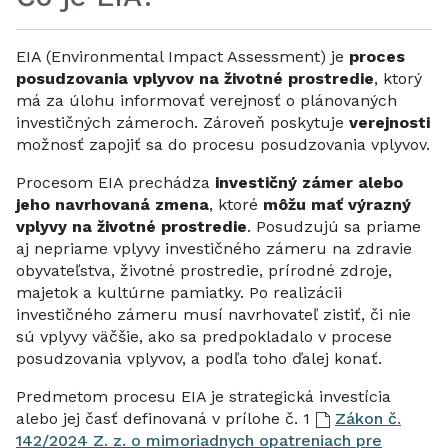
EIA (Environmental Impact Assessment) je
proces
posudzovania vplyvov na životné prostredie
, ktorý
má za úlohu informovať verejnosť o plánovaných
investičných zámeroch. Zároveň poskytuje
verejnosti
možnosť zapojiť sa do procesu posudzovania vplyvov.
Procesom EIA prechádza
investičný zámer alebo
jeho navrhovaná zmena
, ktoré
môžu mať výrazný
vplyvy na životné prostredie
. Posudzujú sa priame
aj nepriame vplyvy investičného zámeru na zdravie
obyvateľstva, životné prostredie, prírodné zdroje,
majetok a kultúrne pamiatky. Po realizácii
investičného zámeru musí navrhovateľ zistiť, či nie
sú vplyvy väčšie, ako sa predpokladalo v procese
posudzovania vplyvov, a podľa toho ďalej konať.
Predmetom procesu EIA je strategická investícia
alebo jej časť definovaná v prílohe č. 1
Zákon č.
142/2024 Z. z. o mimoriadnych opatreniach pre