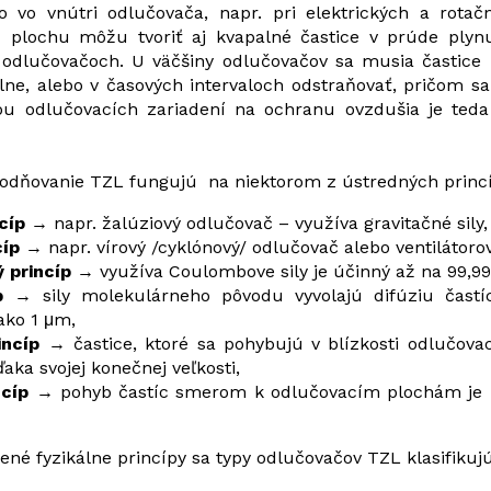
o vo vnútri odlučovača, napr. pri elektrických a rotač
 plochu môžu tvoriť aj kvapalné častice v prúde ply
odlučovačoch. U väčšiny odlučovačov sa musia častice
ne, alebo v časových intervaloch odstraňovať, pričom sa f
zou odlučovacích zariadení na ochranu ovzdušia je teda 
kodňovanie TZL fungujú na niektorom z ústredných princí
ncíp
→ napr. žalúziový odlučovač – využíva gravitačné sily,
cíp
→ napr. vírový /cyklónový/ odlučovač alebo ventilátoro
 princíp
→ využíva Coulombove sily je účinný až na 99,99
p
→ sily molekulárneho pôvodu vyvolajú difúziu častíc
ako 1 μm,
incíp
→ častice, ktoré sa pohybujú v blízkosti odlučovac
aka svojej konečnej veľkosti,
incíp →
pohyb častíc smerom k odlučovacím plochám je
ené fyzikálne princípy sa typy odlučovačov TZL klasifikuj