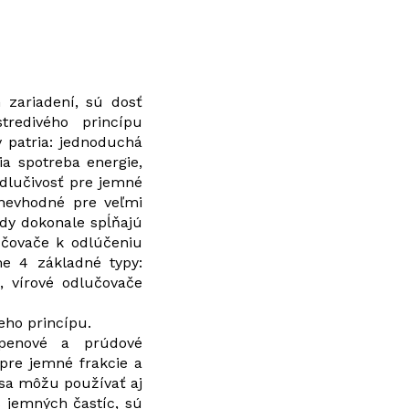
 zariadení, sú dosť
tredivého princípu
v patria: jednoduchá
ia spotreba energie,
odlučivosť pre jemné
 nevhodné pre veľmi
edy dokonale spĺňajú
učovače k odlúčeniu
e 4 základné typy:
, vírové odlučovače
eho princípu.
, penové a prúdové
 pre jemné frakcie a
 sa môžu používať aj
s jemných častíc, sú