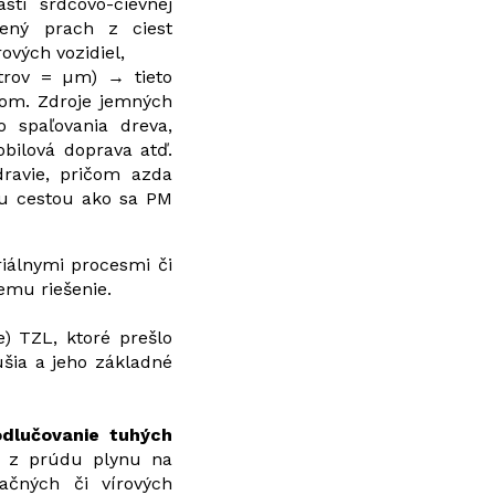
ti srdcovo-cievnej
rený prach z ciest
ových vozidiel,
trov = µm) → tieto
pom. Zdroje jemných
o spaľovania dreva,
obilová doprava atď.
ravie, pričom azda
nou cestou ako sa PM
iálnymi procesmi či
emu riešenie.
e) TZL, ktoré prešlo
šia a jeho základné
odlučovanie tuhých
ok z prúdu plynu na
ačných či vírových