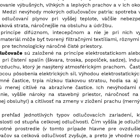
ovanie výbušných, vlhkých a lepivých prachov a v ich oko
. Medzi nevýhody mokrých odlučovačov patria: spotreba
 odlučovaní plynov pri vyššej teplote, väčšie nebezp
laková strata, náročnejšie na obsluhu a údržbu.
rincípe difúznom, intecepčnom a nie je pri nich vy
 materiál môže byť tvorený filtračnými textíliami, rôznymi
re technologicky náročné čisté priestory.
dlučovače
sú založené na princípe elektrostatickom aleb
pri čistení spalín (škvara, troska, popolček, sadze), ind
 vzduchu, ktorý je nasýtený atmosférickým prachom. Čas
ou pôsobenia elektrických síl. Výhodou elektrostatickýc
mné častice, trpia nízkou tlakovou stratou, hodia sa aj
ú menej citlivé na abrazívne častice. Ich nevýhodami s
nie, vyššie nároky na stavebný priestor, náročnosť 
nej obsluhy!) a citlivosť na zmeny v zložení prachu (merný
prehľad jednotlivých typov odlučovacích zariadení, 
slosti od stupňa celkovej odlučivosti. Čím vyššia je odluč
ivotné prostredie (v tomto prípade hlavne pre ovzduši
vačov sa celková odlučivosť zvyšuje, a preto je vhodné r