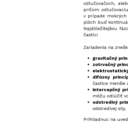
odlučovačoch, aleb
pričom odlučovaciu
v prípade mokrých 
plôch buď kontinuál
Najdôležitejšou fá
častíc!
Zariadenia na zneš
gravitačný pri
zotrvačný prin
elektrostatický
difúzny princí
častice menšie 
intercepčný pr
môžu odlúčiť vď
odstredivý pr
odstredivej sily.
Prihliadnuc na uved