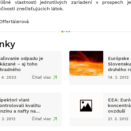
lišné vlastnosti jednotlivých zariadení v prospech j
učivosti znečisťujúcich látok.
Offertálerová
ánky
aľovanie odpadu je
Európske 
kázané – aj toho
Slovensku
hradného
druhého r
. 4. 2023
Čítať viac
14. 2. 2012
špektori vlani
EEA: Euró
ontrolovali kvalitu
koncentrá
nzínu a nafty na
ovzduší
rpacích staniciach
. 2. 2012
Čítať viac
21. 3. 2012