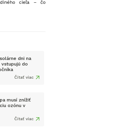
ediného cieľa – čo
solárne dni na
 vstupujú do
očníka
Čítať viac
pa musí znížiť
ciu ozónu v
Čítať viac