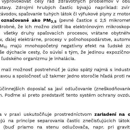
 vyprovokovať celý rad zdravotných problémov v oblas
stavy. Zdrojmi hrubých častíc bývajú napríklad: zví
ávodov, spaľovanie tuhých látok či výfukové plyny z motor
 označované ako PM
(pevné častice ≤ 2,5 mikrome
2,5
 drobné, že ich možno zistiť iba elektrónovým mikrosko
ú všetky druhy spaľovacích procesov, vrátane obytnéh
v, ďalej elektrárne, procesy v poľnohospodárstve, autom
PM
majú mnohopočetný negatívny efekt na ľudské zd
10
aše dýchacie cesty, čo súvisí s tým, že jedinou expozič
ľudského organizmu je inhalácia.
mali možnosť postrehnúť je úzko spätý najmä s industr
vou a spoločnosť už takmer jedno storočie hľadá proti n
činnejších doposiaľ sa javí odlučovanie (zneškodňovani
. Poďme si preto predstaviť tento systém ochrany ovzdu
a v praxi uskutočňuje prostredníctvom
zariadení na 
jú na princípe separovania častíc znečisťujúcich lát
y (buď priamo na stenu odlučovača, napr. pri gravit