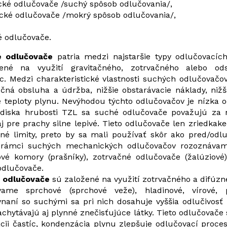
ké odlučovače /suchý spôsob odlučovania/,
ké odlučovače /mokrý spôsob odlučovania/,
ké odlučovače.
 odlučovače
patria medzi najstaršie typy odlučovacích
ené na využití gravitačného, zotrvačného alebo ods
c. Medzi charakteristické vlastnosti suchých odlučovačo
čná obsluha a údržba, nižšie obstarávacie náklady, nižš
e teploty plynu. Nevýhodou týchto odlučovačov je nízka 
ľadiska hrubosti TZL sa suché odlučovače považujú za
j pre prachy silne lepivé. Tieto odlučovače len zriedkak
né limity, preto by sa mali používať skôr ako pred/odl
V rámci suchých mechanických odlučovačov rozoznávam
vé komory (prašníky), zotrvačné odlučovače (žalúziové)
 odlučovače.
 odlučovače
sú založené na využití zotrvačného a difúzn
vame sprchové (sprchové veže), hladinové, vírové
naní so suchými sa pri nich dosahuje vyššia odlučivosť
chytávajú aj plynné znečisťujúce látky. Tieto odlučovače
ácii častíc, kondenzácia plynu zlepšuje odlučovací proce