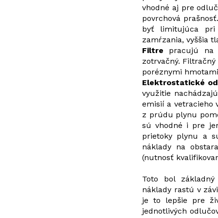
vhodné aj pre odluč
povrchová prašnosť
byť limitujúca pri
zamŕzania, vyššia t
Filtre
pracujú na p
zotrvačný. Filtračný
poréznymi hmotami p
Elektrostatické o
využitie nachádzajú 
emisií a vetracieho
z prúdu plynu pomoc
sú vhodné i pre je
prietoky plynu a s
náklady na obstara
(nutnosť kvalifikova
Toto bol základný 
náklady rastú v závi
je to lepšie pre ž
jednotlivých odlučo