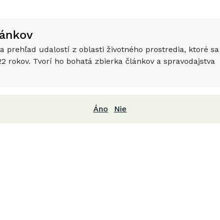
lánkov
 prehľad udalostí z oblasti životného prostredia, ktoré sa
22
rokov. Tvorí ho bohatá zbierka článkov a spravodajstva
Áno
Nie