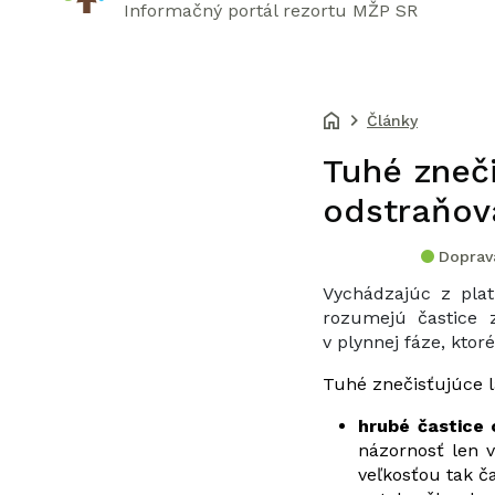
Informačný portál rezortu MŽP SR
Články
Tuhé zneči
odstraňov
Doprava
Vychádzajúc z plat
rozumejú častice z
v plynnej fáze, ktoré
Tuhé znečisťujúce lá
hrubé častice
názornosť len 
veľkosťou tak č