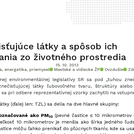
sťujúce látky a spôsob ich
ania zo životného prostredia
15. 10. 2013
, energetika, priemysel
Mestské a vidiecke ŽP
Ovzdušie
Zd
nej environmentálnej legislatívy SR sa pod „tuhou zne
nečisťujúcej látky ľubovoľného tvaru, štruktúry alebo
 sa pri odbere reprezentatívnej vzorky zachytili na vstupnej 
tky (ďalej len: TZL) sa delia na dve hlavné skupiny:
 označované ako PM
(pevné častice ≤ 10 mikrometrov
10
veľkosť 10 mikrometrov je menšia ako šírka jedného ľuds
astice môžu ľahko prenikať do pľúcnych tkanív, kde sa u