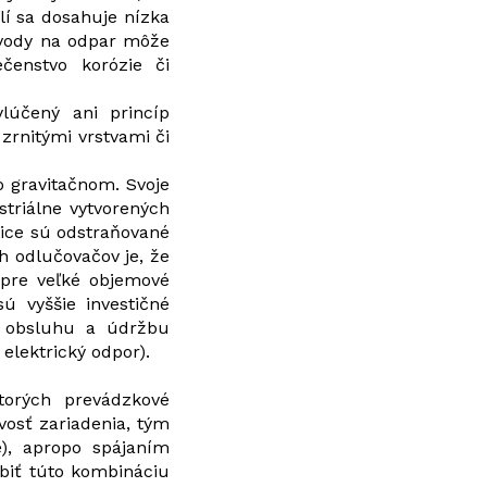
lí sa dosahuje nízka
 vody na odpar môže
ečenstvo korózie či
lúčený ani princíp
 zrnitými vrstvami či
o gravitačnom. Svoje
ustriálne vytvorených
tice sú odstraňované
h odlučovačov je, že
 pre veľké objemové
ú vyššie investičné
na obsluhu a údržbu
 elektrický odpor).
ktorých prevádzkové
ivosť zariadenia, tým
e), apropo spájaním
obiť túto kombináciu