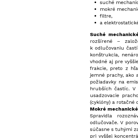
suché mechanic
mokré mechanic
filtre,
a elektrostatic
Suché mechanické
rozšírené – založ
k odlučovaniu častí
konštrukcia, nenáro
vhodné aj pre vyšši
frakcie, preto z h
jemné prachy, ako a
požiadavky na emis
hrubších častíc. 
usadzovacie pracho
(cyklóny) a rotačné
Mokré mechanické
Spravidla rozozná
odlučovače. V porov
súčasne s tuhými za
pri vyššej koncentr