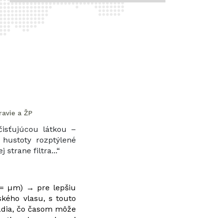
ravie a ŽP
čisťujúcou látkou –
 hustoty rozptýlené
strane filtra...“
 = µm) → pre lepšiu
kého vlasu, s touto
sadia, čo časom môže