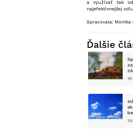
a využívať tak od
najefektívnejšej odl
Spracovala: Monika 
Ďalšie čl
Sp
za
zá
19
In
sk
be
če
20