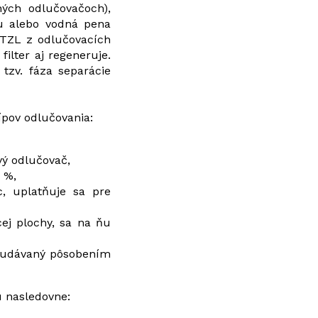
ných odlučovačoch),
nu alebo vodná pena
 TZL z odlučovacích
ilter aj regeneruje.
tzv. fáza separácie
pov odlučovania:
vý odlučovač,
 %,
, uplatňuje sa pre
ej plochy, sa na ňu
 udávaný pôsobením
ú nasledovne: