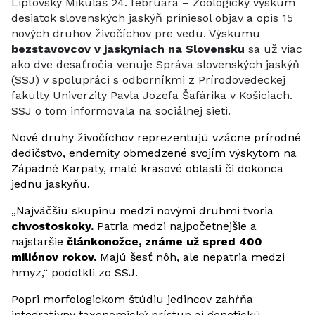
Liptovský Mikuláš 24. februára – Zoologický výskum
desiatok slovenských jaskýň priniesol objav a opis 15
nových druhov živočíchov pre vedu. Výskumu
bezstavovcov v jaskyniach na Slovensku
sa už viac
ako dve desaťročia venuje Správa slovenských jaskýň
(SSJ) v spolupráci s odborníkmi z Prírodovedeckej
fakulty Univerzity Pavla Jozefa Šafárika v Košiciach.
SSJ o tom informovala na sociálnej sieti.
Nové druhy živočíchov reprezentujú vzácne prírodné
dedičstvo, endemity obmedzené svojím výskytom na
Západné Karpaty, malé krasové oblasti či dokonca
jednu jaskyňu.
„Najväčšiu skupinu medzi novými druhmi tvoria
chvostoskoky.
Patria medzi najpočetnejšie a
najstaršie
článkonožce, známe už spred 400
miliónov rokov.
Majú šesť nôh, ale nepatria medzi
hmyz,“ podotkli zo SSJ.
Popri morfologickom štúdiu jedincov zahŕňa
integratívny taxonomický prístup aj genetickú