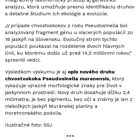
analýzu, ktorá umožňuje presnú identifikáciu druhov
a detailné štúdium ich ekológie a evolúcie.
„V prípade chvostoskokov z rodu Pseudosinella bol
analyzovaný fragment génu u viacerých populácií zo
16 jaskýň na Slovensku. Evolučný strom týchto
populácií poukázal na rozdelenie dvoch hlavných
línií, ku ktorému došlo už pred 14,5 miliónmi rokov,“
spresnili vedci.
Výsledkom výskumu je aj
opis nového druhu
chvostoskoka Pseudosinella muranensis,
ktorý
vykazuje výrazné morfologické znaky pre život v
jaskynnom prostredí. Nový druh dosahuje dĺžku 2,4
milimetra, je bez pigmentu, bez očí a známy je len z
niekoľkých jaskýň Muránskej planiny a
Horehronského podolia.
Ilustračné foto: SSJ
***