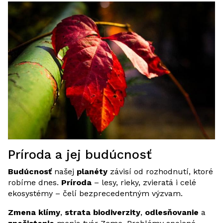
Príroda a jej budúcnosť
Budúcnosť
našej
planéty
závisí od rozhodnutí, ktoré
robíme dnes.
Príroda
– lesy, rieky, zvieratá i celé
ekosystémy – čelí bezprecedentným výzvam.
Zmena klímy
,
strata biodiverzity
,
odlesňovanie
a