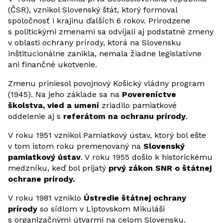
(ČSR), vznikol Slovenský štát, ktorý formoval
spoločnosť i krajinu ďalších 6 rokov. Prirodzene
s politickými zmenami sa odvíjali aj podstatné zmeny
v oblasti ochrany prírody, ktorá na Slovensku
inštitucionálne zanikla, nemala žiadne legislatívne
ani finančné ukotvenie.
Zmenu priniesol povojnový Košický vládny program
(1945). Na jeho základe sa na
Povereníctve
školstva, vied a umení
zriadilo pamiatkové
oddelenie aj s
referátom na ochranu prírody
.
V roku 1951 vznikol Pamiatkový ústav, ktorý bol ešte
v tom istom roku premenovaný na
Slovenský
pamiatkový ústav
. V roku 1955 došlo k historickému
medzníku, keď bol prijatý
prvý zákon SNR o štátnej
ochrane prírody.
V roku 1981
vzniklo
Ústredie štátnej ochrany
prírody
so sídlom v Liptovskom Mikuláši
s organizačnými útvarmi na celom Slovensku.