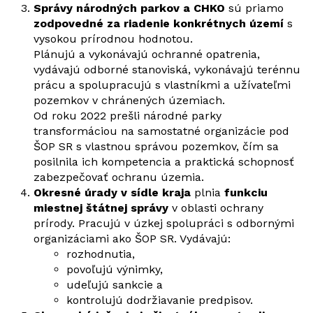
Správy národných parkov a CHKO
sú priamo
zodpovedné za riadenie konkrétnych území
s
vysokou prírodnou hodnotou.
Plánujú a vykonávajú ochranné opatrenia,
vydávajú odborné stanoviská, vykonávajú terénnu
prácu a spolupracujú s vlastníkmi a užívateľmi
pozemkov v chránených územiach.
Od roku 2022 prešli národné parky
transformáciou na samostatné organizácie pod
ŠOP SR s vlastnou správou pozemkov, čím sa
posilnila ich kompetencia a praktická schopnosť
zabezpečovať ochranu územia.
Okresné úrady v sídle kraja
plnia
funkciu
miestnej štátnej správy
v oblasti ochrany
prírody. Pracujú v úzkej spolupráci s odbornými
organizáciami ako ŠOP SR. Vydávajú:
rozhodnutia,
povoľujú výnimky,
udeľujú sankcie a
kontrolujú dodržiavanie predpisov.