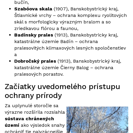
bučín,
Szabóova skala
(1907), Banskobystrický kraj,
Štiavnické vrchy – ochrana komplexu ryolitových
skál s morfologicky výrazným bralom a so
zriedkavou flórou a faunou,
Badínsky prales
(1913), Banskobystricky kraj,
katastrálne územie Badín – ochrana
pralesovitých klimaxových lesných spoločenstiev
a
Dobročský prales
(1913), Banskobystrický kraj,
katastrálne územie Čierny Balog – ochrana
pralesových porastov.
Začiatky uvedomelého prístupu
ochrany prírody
Za uplynulé storočie sa
výrazne rozšírila rozsiahla
sústava chránených
území
ako výsledok snahy
ochrániť tie najvzácnejšie