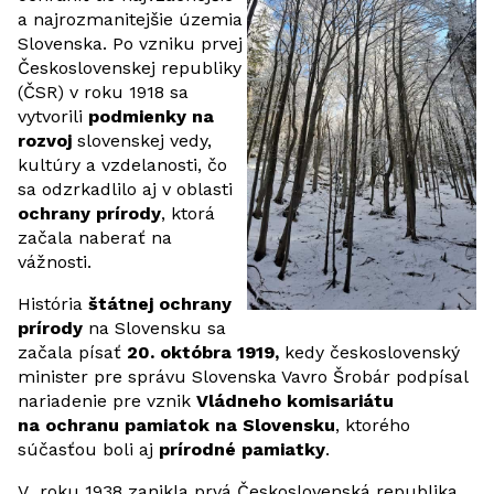
a najrozmanitejšie územia
Slovenska. Po vzniku prvej
Československej republiky
(ČSR) v roku 1918 sa
vytvorili
podmienky na
rozvoj
slovenskej vedy,
kultúry a vzdelanosti, čo
sa odzrkadlilo aj v oblasti
ochrany prírody
, ktorá
začala naberať na
vážnosti.
História
štátnej ochrany
prírody
na Slovensku sa
začala písať
20. októbra 1919,
kedy československý
minister pre správu Slovenska Vavro Šrobár podpísal
nariadenie pre vznik
Vládneho komisariátu
na ochranu pamiatok na Slovensku
, ktorého
súčasťou boli aj
prírodné pamiatky
.
V roku 1938 zanikla prvá Československá republika