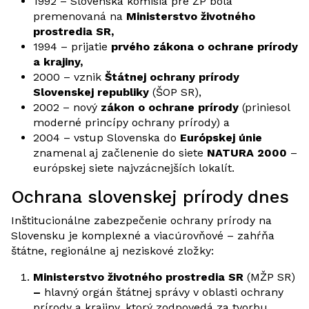
1992 – Slovenská komisia pre ŽP bola
premenovaná na
Ministerstvo životného
prostredia SR,
1994 – prijatie
prvého zákona o ochrane prírody
a krajiny,
2000 – vznik
Štátnej ochrany prírody
Slovenskej republiky
(ŠOP SR),
2002 – nový
zákon o ochrane prírody
(priniesol
moderné princípy ochrany prírody) a
2004 – vstup Slovenska do
Európskej únie
znamenal aj začlenenie do siete
NATURA 2000
–
európskej siete najvzácnejších lokalít.
Ochrana slovenskej prírody dnes
Inštitucionálne zabezpečenie ochrany prírody na
Slovensku je komplexné a viacúrovňové – zahŕňa
štátne, regionálne aj neziskové zložky:
Ministerstvo životného prostredia SR
(MŽP SR)
–
hlavný orgán štátnej správy v oblasti ochrany
prírody a krajiny, ktorý zodpovedá za tvorbu