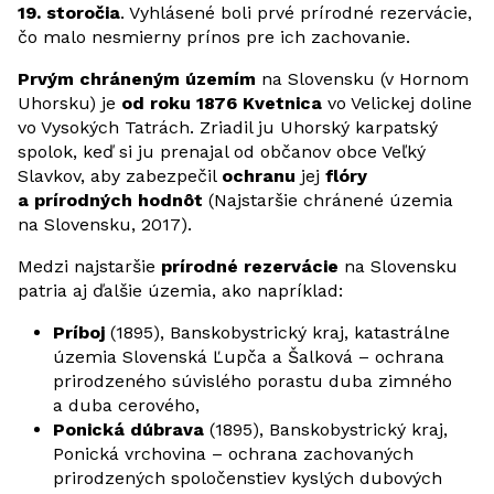
19. storočia
. Vyhlásené boli prvé prírodné rezervácie,
čo malo nesmierny prínos pre ich zachovanie.
Prvým chráneným územím
na Slovensku (v Hornom
Uhorsku) je
od roku 1876 Kvetnica
vo Velickej doline
vo Vysokých Tatrách. Zriadil ju Uhorský karpatský
spolok, keď si ju prenajal od občanov obce Veľký
Slavkov, aby zabezpečil
ochranu
jej
flóry
a prírodných hodnôt
(Najstaršie chránené územia
na Slovensku, 2017).
Medzi najstaršie
prírodné rezervácie
na Slovensku
patria aj ďalšie územia, ako napríklad:
Príboj
(1895), Banskobystrický kraj, katastrálne
územia Slovenská Ľupča a Šalková – ochrana
prirodzeného súvislého porastu duba zimného
a duba cerového,
Ponická dúbrava
(1895), Banskobystrický kraj,
Ponická vrchovina – ochrana zachovaných
prirodzených spoločenstiev kyslých dubových