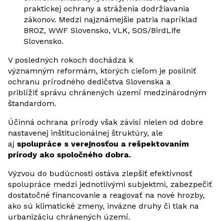
praktickej ochrany a stráženia dodržiavania
zákonov. Medzi najznámejšie patria napríklad
BROZ, WWF Slovensko, VLK, SOS/BirdLife
Slovensko.
V posledných rokoch dochádza k
významným reformám, ktorých cieľom je posilniť
ochranu prírodného dedičstva Slovenska a
priblížiť správu chránených území medzinárodným
štandardom.
Účinná ochrana prírody však závisí nielen od dobre
nastavenej inštitucionálnej štruktúry, ale
aj
spolupráce s verejnosťou a rešpektovaním
prírody ako spoločného dobra.
Výzvou do budúcnosti ostáva zlepšiť efektívnosť
spolupráce medzi jednotlivými subjektmi, zabezpečiť
dostatočné financovanie a reagovať na nové hrozby,
ako sú klimatické zmeny, invázne druhy či tlak na
urbanizáciu chránených území.