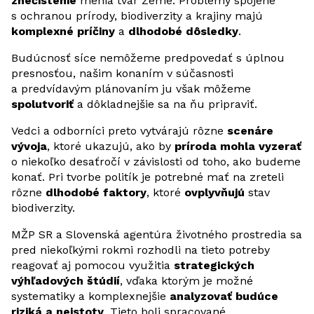
znečistenie
menia tvár Zeme. Problémy spojené
s ochranou prírody, biodiverzity a krajiny majú
komplexné príčiny
a
dlhodobé dôsledky
.
Budúcnosť síce nemôžeme predpovedať s úplnou
presnosťou, našim konaním v súčasnosti
a predvídavým plánovaním ju však môžeme
spolutvoriť
a dôkladnejšie sa na ňu pripraviť.
Vedci a odborníci preto vytvárajú rôzne
scenáre
vývoja
, ktoré ukazujú, ako by
príroda mohla vyzerať
o niekoľko desaťročí v závislosti od toho, ako budeme
konať. Pri tvorbe politík je potrebné mať na zreteli
rôzne
dlhodobé faktory
, ktoré
ovplyvňujú
stav
biodiverzity.
MŽP SR a Slovenská agentúra životného prostredia sa
pred niekoľkými rokmi rozhodli na tieto potreby
reagovať aj pomocou využitia
strategických
výhľadových štúdií
, vďaka ktorým je možné
systematiky a komplexnejšie
analyzovať budúce
riziká
a neistoty
. Tieto boli spracované