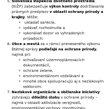
Slovenská inšpekcia životného prostredia
(SIŽP)
zabezpečuje
výkon kontroly
dodržiavania
právnych predpisov
v oblasti ochrany prírody a
krajiny
. Môže:
ukladať sankcie,
vydávať rozhodnutia a
vykonávať dozor vo vyhradených
prípadoch.
Obce a mestá
sa v rámci preneseného výkonu
štátnej správy
podieľajú na ochrane prírody
,
najmä pri:
schvaľovaní územnoplánovacích
dokumentácií,
ochrane zelene,
environmentálnom vzdelávaní a
mnohé obce spolupracujú aj s neziskovým
sektorom.
Neziskové organizácie a občianske iniciatívy
zohrávajú
dôležitú úlohu
v ochrane prírody –
najmä v oblasti aktivizácie verejnosti,
environmentálnej výchovy, monitoringu,